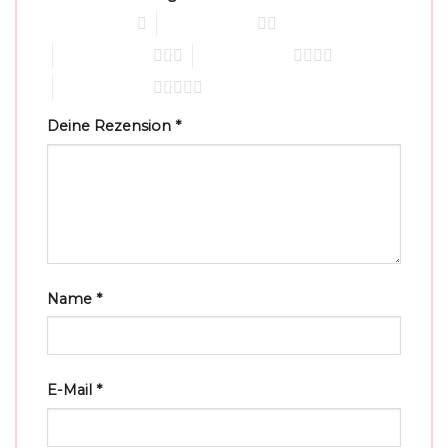
1 von 5 Sternen
2 von 5 Sternen
3 von 5 Sternen
4 von 5 Sternen
5 von 5 Sternen
Deine Rezension
*
Name
*
E-Mail
*