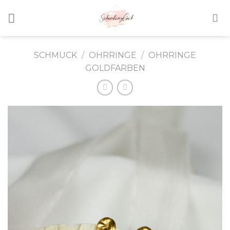
Skip
to
content
SCHMUCK
/
OHRRINGE
/
OHRRINGE
GOLDFARBEN