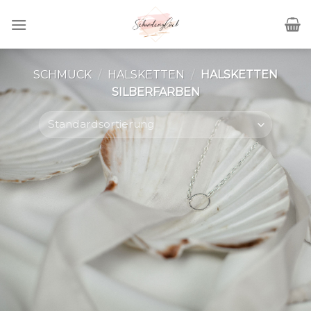
Skip
to
content
SCHMUCK
/
HALSKETTEN
/
HALSKETTEN
SILBERFARBEN