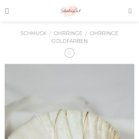
Skip
to
content
SCHMUCK
/
OHRRINGE
/
OHRRINGE
GOLDFARBEN