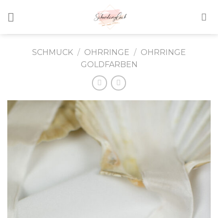
Skip
to
content
SCHMUCK
/
OHRRINGE
/
OHRRINGE
GOLDFARBEN