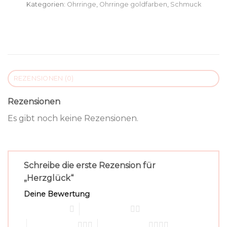
Kategorien:
Ohrringe
,
Ohrringe goldfarben
,
Schmuck
REZENSIONEN (0)
Rezensionen
Es gibt noch keine Rezensionen.
Schreibe die erste Rezension für
„Herzglück“
Deine Bewertung
1 von 5 Sternen
2 von 5 Sternen
3 von 5 Sternen
4 von 5 Sternen