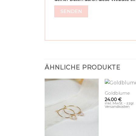
ÄHNLICHE PRODUKTE
+
llblume
Goldblume
€
24.00
€
. - zzgl.
inkl. MwSt. - zzgl.
osten
Versandkosten