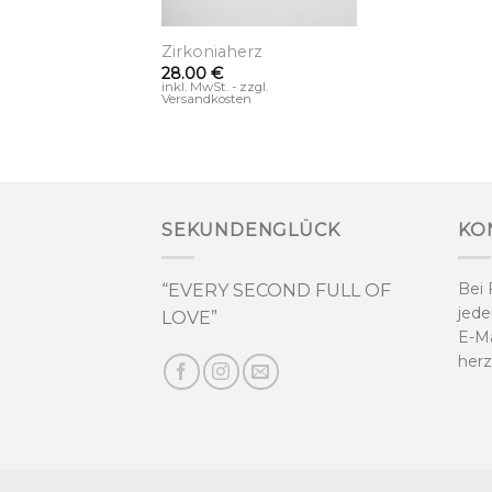
+
Zirkoniaherz
28.00
€
inkl. MwSt. - zzgl.
Versandkosten
SEKUNDENGLÜCK
KO
Bei 
“EVERY SECOND FULL OF
jede
LOVE”
E-Ma
herz