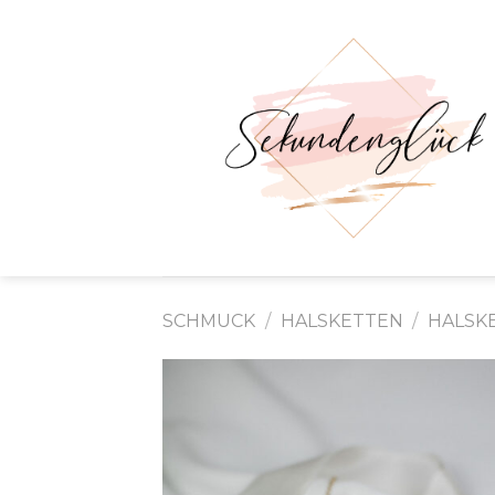
Skip
to
content
SCHMUCK
/
HALSKETTEN
/
HALSK