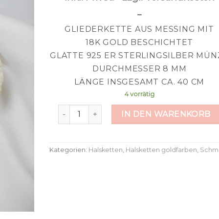
–
GLIEDERKETTE AUS MESSING MIT
18K GOLD BESCHICHTET
GLATTE 925 ER STERLINGSILBER MÜN
DURCHMESSER 8 MM
LÄNGE INSGESAMT CA. 40 CM
4 vorrätig
Butterblume Menge
IN DEN WARENKORB
Kategorien:
Halsketten
,
Halsketten goldfarben
,
Schm