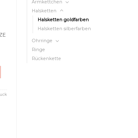
Armkettchen
Halsketten
Halsketten goldfarben
Halsketten silberfarben
ZE
Ohrringe
Ringe
Rückenkette
uck