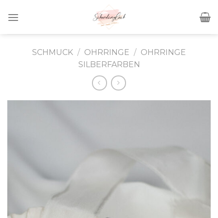
Skip
to
content
SCHMUCK
/
OHRRINGE
/
OHRRINGE
SILBERFARBEN