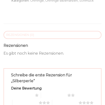
Kategorien:
Ohrringe
,
Ohrringe silberfarben
,
Schmuck
REZENSIONEN (0)
Rezensionen
Es gibt noch keine Rezensionen.
Schreibe die erste Rezension für
„Silberperle“
Deine Bewertung
1 von 5 Sternen
2 von 5 Sternen
3 von 5 Sternen
4 von 5 Sternen