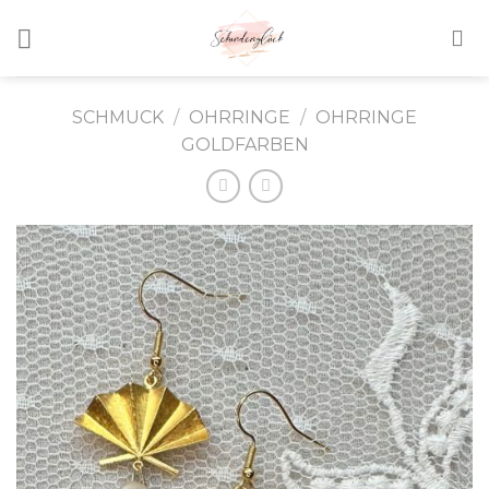
Skip
to
content
SCHMUCK
/
OHRRINGE
/
OHRRINGE
GOLDFARBEN