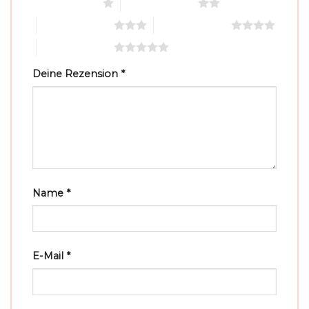
1 von 5 Sternen
2 von 5 Sternen
3 von 5 Sternen
4 von 5 Sternen
5 von 5 Sternen
Deine Rezension
*
Name
*
E-Mail
*