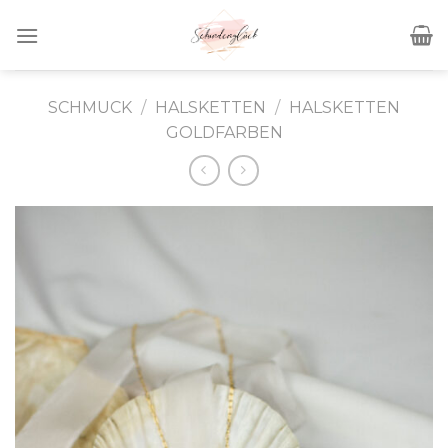
Skip
to
content
SCHMUCK
/
HALSKETTEN
/
HALSKETTEN
GOLDFARBEN