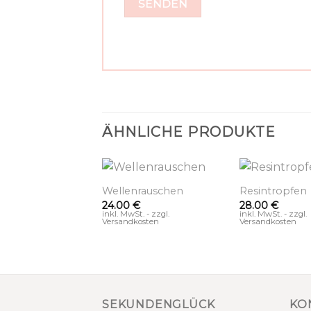
ÄHNLICHE PRODUKTE
+
+
stall
Wellenrauschen
Resintropfen
€
24.00
€
28.00
€
. - zzgl.
inkl. MwSt. - zzgl.
inkl. MwSt. - zzgl.
osten
Versandkosten
Versandkosten
SEKUNDENGLÜCK
KO