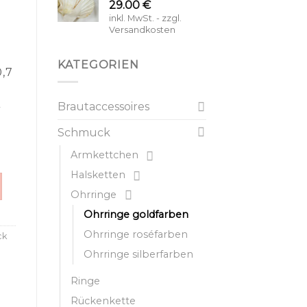
29.00
€
inkl. MwSt. - zzgl.
Versandkosten
KATEGORIEN
,7
A
Brautaccessoires
Schmuck
Armkettchen
Halsketten
Ohrringe
Ohrringe goldfarben
Ohrringe roséfarben
ck
Ohrringe silberfarben
Ringe
Rückenkette