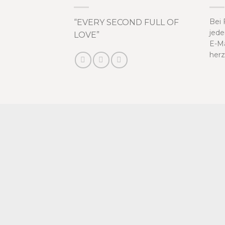
Bei 
“EVERY SECOND FULL OF
jede
LOVE”
E-Ma
herz