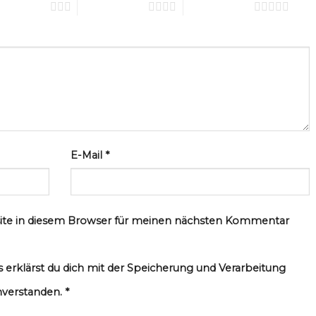
n 5 Sternen
4 von 5 Sternen
5 von 5 Sternen
E-Mail
*
ite in diesem Browser für meinen nächsten Kommentar
 erklärst du dich mit der Speicherung und Verarbeitung
nverstanden.
*