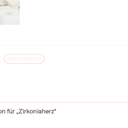
REZENSIONEN (0)
on für „Zirkoniaherz“