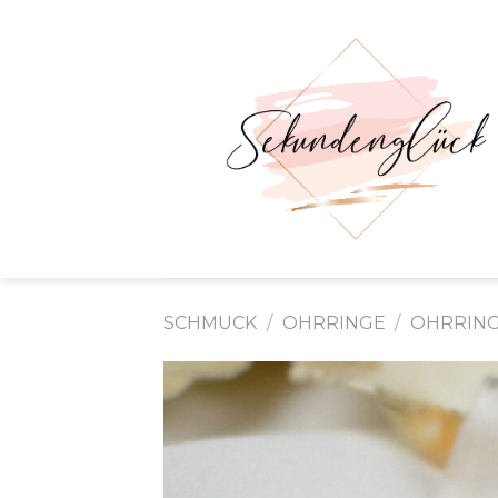
Skip
to
content
SCHMUCK
/
OHRRINGE
/
OHRRIN