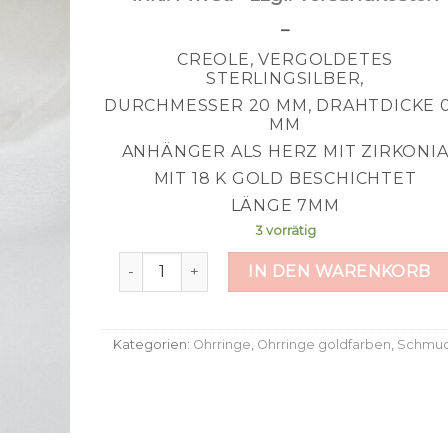
–
CREOLE, VERGOLDETES
STERLINGSILBER,
DURCHMESSER 20 MM, DRAHTDICKE 0
MM
ANHÄNGER ALS HERZ MIT ZIRKONI
MIT 18 K GOLD BESCHICHTET
LÄNGE 7MM
3 vorrätig
Zirkoniaherz Menge
IN DEN WARENKORB
Kategorien:
Ohrringe
,
Ohrringe goldfarben
,
Schmu