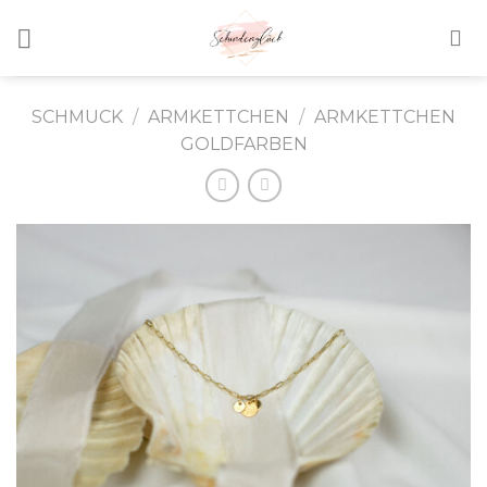
Skip
to
content
SCHMUCK
/
ARMKETTCHEN
/
ARMKETTCHEN
GOLDFARBEN