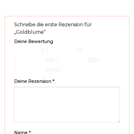
Schreibe die erste Rezension für
„Goldblume“
Deine Bewertung
1 von 5 Sternen
2 von 5 Sternen
3 von 5 Sternen
4 von 5 Sternen
5 von 5 Sternen
Deine Rezension
*
Name
*