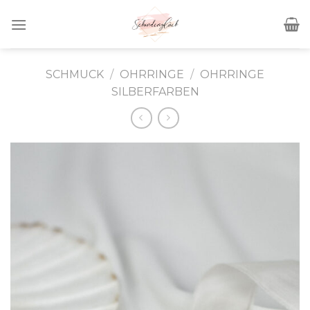
Skip
to
content
SCHMUCK
/
OHRRINGE
/
OHRRINGE
SILBERFARBEN