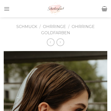
Skip
to
content
SCHMUCK
/
OHRRINGE
/
OHRRINGE
GOLDFARBEN