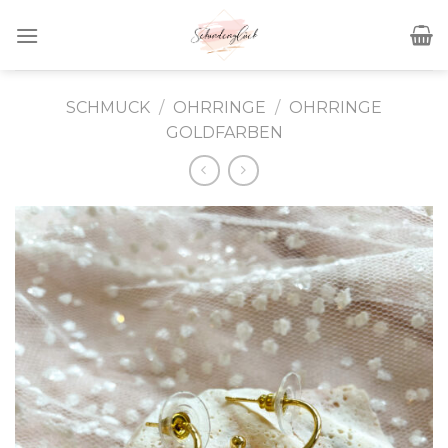
Skip
to
content
SCHMUCK
/
OHRRINGE
/
OHRRINGE
GOLDFARBEN