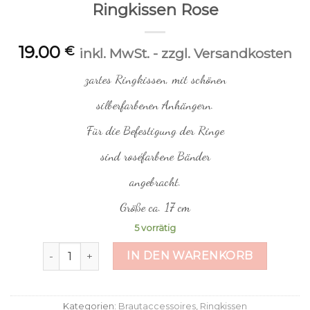
Ringkissen Rose
19.00
€
inkl. MwSt. - zzgl. Versandkosten
zartes Ringkissen, mit schönen
silberfarbenen Anhängern.
Für die Befestigung der Ringe
sind roséfarbene Bänder
angebracht.
Größe ca. 17 cm
5 vorrätig
Ringkissen Rose Menge
IN DEN WARENKORB
Kategorien:
Brautaccessoires
,
Ringkissen