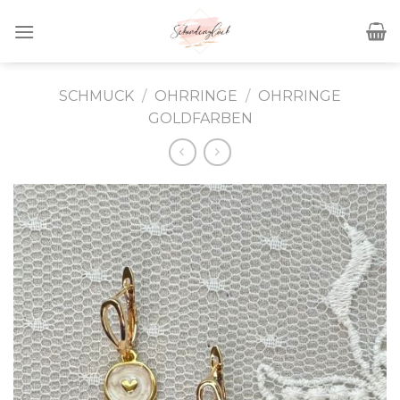
Skip
to
content
SCHMUCK
/
OHRRINGE
/
OHRRINGE
GOLDFARBEN