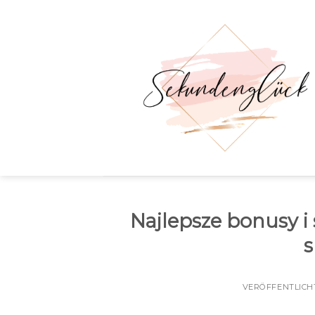
Skip
to
content
Najlepsze bonusy i 
s
VERÖFFENTLICH