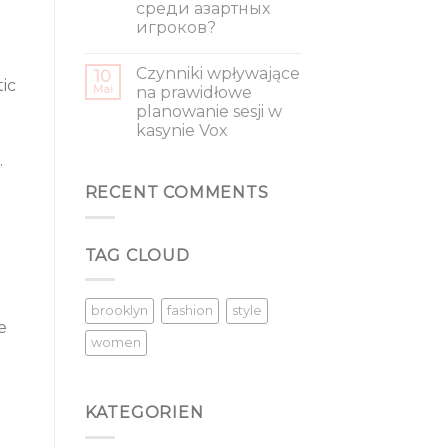
среди азартных
игроков?
Czynniki wpływające
10
ic
Mai
na prawidłowe
planowanie sesji w
kasynie Vox
.
RECENT COMMENTS
TAG CLOUD
brooklyn
fashion
style
e
women
KATEGORIEN