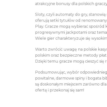
atrakcyjne bonusy dla polskich graczy
Sloty, czyli automaty do gry, stanowi
oferują setki tytułów od renomowany
Play. Gracze mogą wybierać spośród
progresywnymi jackpotami oraz tema
Wiele gier charakteryzuje się wysoki
Warto zwrócić uwagę na polskie kasyn
polskim oraz bezpieczne metody płatno
Dzięki temu gracze mogą cieszyć się 
Podsumowując, wybór odpowiedniego 
powitalne, darmowe spiny i bogata bib
są doskonałym miejscem zarówno dla 
ofertę i przekonaj się sam!