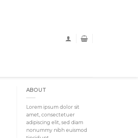
ABOUT
Lorem ipsum dolor sit
amet, consectetuer
adipiscing elit, sed diam
nonummy nibh euismod
tincidunt.