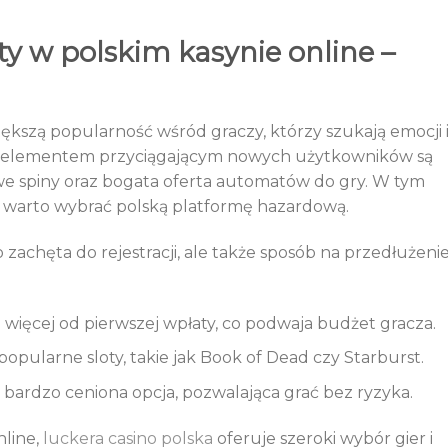
ty w polskim kasynie online –
iększą popularność wśród graczy, którzy szukają emocji 
 elementem przyciągającym nowych użytkowników są
e spiny oraz bogata oferta automatów do gry. W tym
że warto wybrać polską platformę hazardową.
 zachęta do rejestracji, ale także sposób na przedłużeni
 więcej od pierwszej wpłaty, co podwaja budżet gracza.
pularne sloty, takie jak Book of Dead czy Starburst.
e bardzo ceniona opcja, pozwalająca grać bez ryzyka.
nline,
luckera casino polska
oferuje szeroki wybór gier i