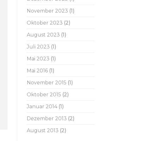
November 2023
(1)
Oktober 2023
(2)
August 2023
(1)
Juli 2023
(1)
Mai 2023
(1)
Mai 2016
(1)
November 2015
(1)
Oktober 2015
(2)
Januar 2014
(1)
Dezember 2013
(2)
August 2013
(2)