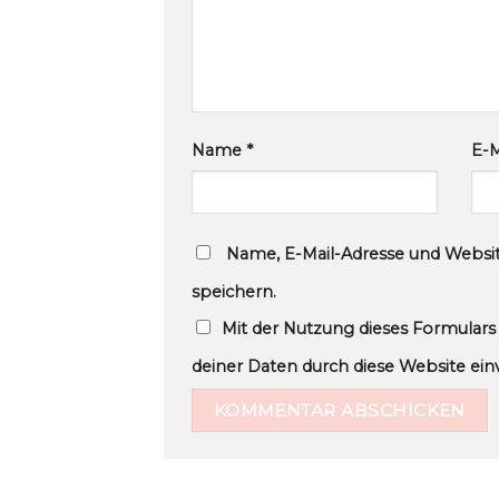
Name
*
E-M
Name, E-Mail-Adresse und Websi
speichern.
Mit der Nutzung dieses Formulars 
deiner Daten durch diese Website ei