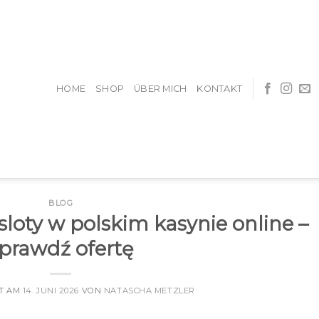
HOME
SHOP
ÜBER MICH
KONTAKT
BLOG
sloty w polskim kasynie online –
prawdź ofertę
T AM
14. JUNI 2026
VON
NATASCHA METZLER