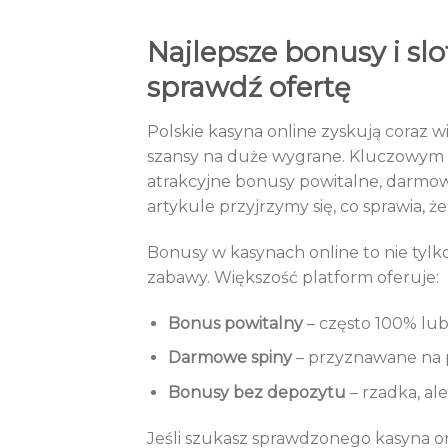
Najlepsze bonusy i slo
sprawdź ofertę
Polskie kasyna online zyskują coraz w
szansy na duże wygrane. Kluczowym
atrakcyjne bonusy powitalne, darmow
artykule przyjrzymy się, co sprawia, 
Bonusy w kasynach online to nie tylko
zabawy. Większość platform oferuje:
Bonus powitalny
– często 100% lub
Darmowe spiny
– przyznawane na po
Bonusy bez depozytu
– rzadka, al
Jeśli szukasz sprawdzonego kasyna o