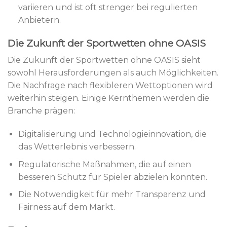
variieren und ist oft strenger bei regulierten
Anbietern.
Die Zukunft der Sportwetten ohne OASIS
Die Zukunft der Sportwetten ohne OASIS sieht
sowohl Herausforderungen als auch Möglichkeiten.
Die Nachfrage nach flexibleren Wettoptionen wird
weiterhin steigen. Einige Kernthemen werden die
Branche prägen:
Digitalisierung und Technologieinnovation, die
das Wetterlebnis verbessern.
Regulatorische Maßnahmen, die auf einen
besseren Schutz für Spieler abzielen könnten.
Die Notwendigkeit für mehr Transparenz und
Fairness auf dem Markt.