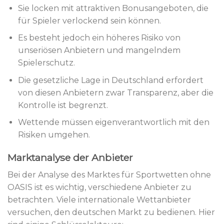
Sie locken mit attraktiven Bonusangeboten, die
für Spieler verlockend sein können.
Es besteht jedoch ein höheres Risiko von
unseriösen Anbietern und mangelndem
Spielerschutz.
Die gesetzliche Lage in Deutschland erfordert
von diesen Anbietern zwar Transparenz, aber die
Kontrolle ist begrenzt.
Wettende müssen eigenverantwortlich mit den
Risiken umgehen.
Marktanalyse der Anbieter
Bei der Analyse des Marktes für Sportwetten ohne
OASIS ist es wichtig, verschiedene Anbieter zu
betrachten. Viele internationale Wettanbieter
versuchen, den deutschen Markt zu bedienen. Hier