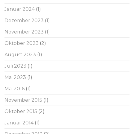
Januar 2024
(1)
Dezember 2023
(1)
November 2023
(1)
Oktober 2023
(2)
August 2023
(1)
Juli 2023
(1)
Mai 2023
(1)
Mai 2016
(1)
November 2015
(1)
Oktober 2015
(2)
Januar 2014
(1)