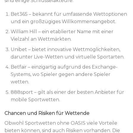
sind einige Schlüsselakteure:
Bet365 – bekannt für umfassende Wettoptionen
und ein großzügiges Willkommensangebot.
William Hill – ein etablierter Name mit einer
Vielzahl an Wettmärkten.
Unibet – bietet innovative Wettmöglichkeiten,
darunter Live-Wetten und virtuelle Sportarten.
Betfair – einzigartig aufgrund des Exchange-
Systems, wo Spieler gegen andere Spieler
wetten.
888sport – gilt als einer der besten Anbieter für
mobile Sportwetten.
Chancen und Risiken für Wettende
Obwohl Sportwetten ohne OASIS viele Vorteile
bieten können, sind auch Risiken vorhanden. Die