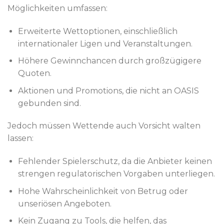
Möglichkeiten umfassen:
Erweiterte Wettoptionen, einschließlich
internationaler Ligen und Veranstaltungen.
Höhere Gewinnchancen durch großzügigere
Quoten.
Aktionen und Promotions, die nicht an OASIS
gebunden sind.
Jedoch müssen Wettende auch Vorsicht walten
lassen:
Fehlender Spielerschutz, da die Anbieter keinen
strengen regulatorischen Vorgaben unterliegen.
Hohe Wahrscheinlichkeit von Betrug oder
unseriösen Angeboten.
Kein Zugang zu Tools, die helfen, das