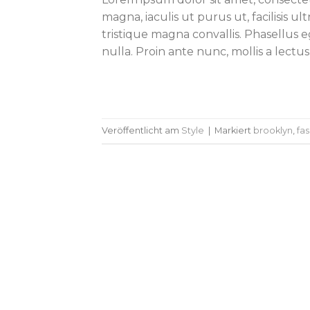
magna, iaculis ut purus ut, facilisis 
tristique magna convallis. Phasellus
nulla. Proin ante nunc, mollis a lectus
Veröffentlicht am
Style
|
Markiert
brooklyn
,
fa