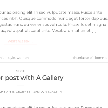
ur adipiscing elit. In sed vulputate massa. Fusce ante
ultrices nibh. Quisque commodo nunc eget tortor dapibus,
 egestas nunc eu venenatis vehicula. Phasellus et magna
 ac, volutpat placerat ante. Vestibulum sit amet […]
WEITERLESEN
→
shion
,
style
,
women
Hinterlasse ein komme
STYLE
r post with A Gallery
ICHT AM
16. DEZEMBER 2013
VON
SGADMIN
ur adipiscing elit. In sed vulputate massa. Fusce ante