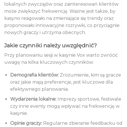
lokalnych zwyczajów oraz zainteresowań klientów
może zwiększyć frekwencję. Ważne jest także, by
kasyno reagowało na zmieniające się trendy oraz
proponowało innowacyjne rozrywki, co przyciągnie
nowych graczy i utrzyma obecnych.
Jakie czynniki należy uwzględnić?
Przy planowaniu sesji w kasynie Vox warto zwrócić
uwagę na kilka kluczowych czynników:
Demografia klientów:
Zrozumienie, kim są gracze
oraz jakie mają preferencje, jest kluczowe dla
efektywnego planowania.
Wydarzenia lokalne:
Imprezy sportowe, festiwale
czy inne eventy mogą wpływać na frekwencję w
kasynie.
Opinie graczy:
Regularne zbieranie feedbacku od