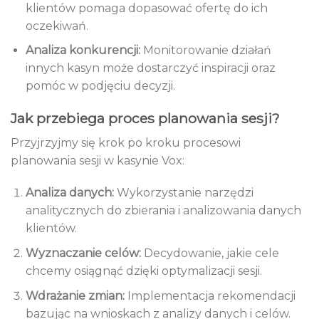
klientów pomaga dopasować ofertę do ich
oczekiwań.
Analiza konkurencji:
Monitorowanie działań
innych kasyn może dostarczyć inspiracji oraz
pomóc w podjęciu decyzji.
Jak przebiega proces planowania sesji?
Przyjrzyjmy się krok po kroku procesowi
planowania sesji w kasynie Vox:
Analiza danych:
Wykorzystanie narzędzi
analitycznych do zbierania i analizowania danych
klientów.
Wyznaczanie celów:
Decydowanie, jakie cele
chcemy osiągnąć dzięki optymalizacji sesji.
Wdrażanie zmian:
Implementacja rekomendacji
bazując na wnioskach z analizy danych i celów.