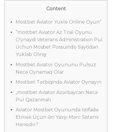
Content
Mostbet Aviator Yukle Online Oyun“
“mostbet Aviator Az Trial Oyunu
O’ynaydi Veterans Administration Pul
Uchun Mosbet Possuindo Saytidan
Yuklab Oling
Mostbet Aviator Oyununu Pulsuz
Necə Oynamaq Olar
Mostbet Tətbiqində Aviator Oynayın
„mostbet Aviator Azərbaycan Necə
Pul Qazanmalı
Aviator Mostbet Oyununda Istifadə
Etmək Üçün Ən Yaxşı Mərc Sistemi
Hansıdır?