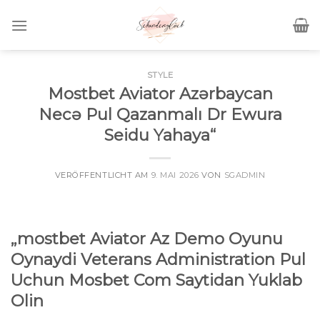
Skip
to
content
STYLE
Mostbet Aviator Azərbaycan
Necə Pul Qazanmalı Dr Ewura
Seidu Yahaya“
VERÖFFENTLICHT AM
9. MAI 2026
VON
SGADMIN
„mostbet Aviator Az Demo Oyunu
Oynaydi Veterans Administration Pul
Uchun Mosbet Com Saytidan Yuklab
Olin