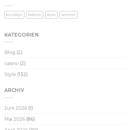
brooklyn
fashion
style
women
KATEGORIEN
Blog
(2)
casino
(2)
Style
(132)
ARCHIV
Juni 2026
(1)
Mai 2026
(86)