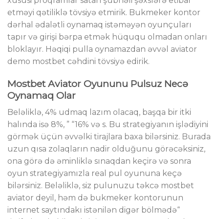
xüsusi proqramlar satan şübhəli şəxslərə etibar
etməyi qətiliklə tövsiyə etmirik. Bukmeker kontor
dərhal ədalətli oynamaq istəməyən oyunçuları
tapır və girişi bərpa etmək hüququ olmadan onları
bloklayır. Həqiqi pulla oynamazdan əvvəl aviator
demo mostbet cəhdini tövsiyə edirik.
Mostbet Aviator Oyununu Pulsuz Necə
Oynamaq Olar
Beləliklə, 4% udmaq lazım olacaq, başqa bir itki
halında isə 8%, ” “16% və s. Bu strategiyanın işlədiyini
görmək üçün əvvəlki tirajlara baxa bilərsiniz. Burada
uzun qısa zolaqların nadir olduğunu görəcəksiniz,
ona görə də əminliklə sınaqdan keçirə və sonra
oyun strategiyamızla real pul oyununa keçə
bilərsiniz. Beləliklə, siz pulunuzu təkcə mostbet
aviator deyil, həm də bukmeker kontorunun
internet saytındakı istənilən digər bölmədə“