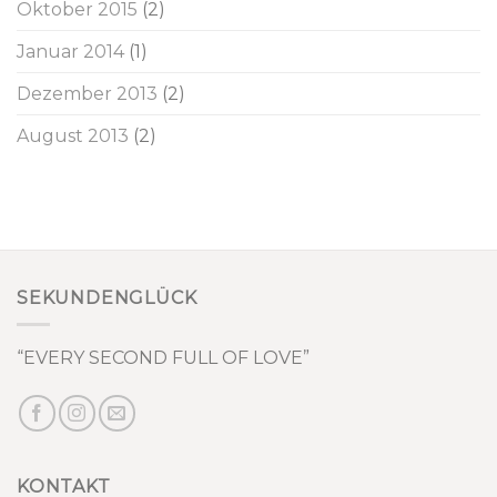
Oktober 2015
(2)
Januar 2014
(1)
Dezember 2013
(2)
August 2013
(2)
SEKUNDENGLÜCK
“EVERY SECOND FULL OF LOVE”
KONTAKT