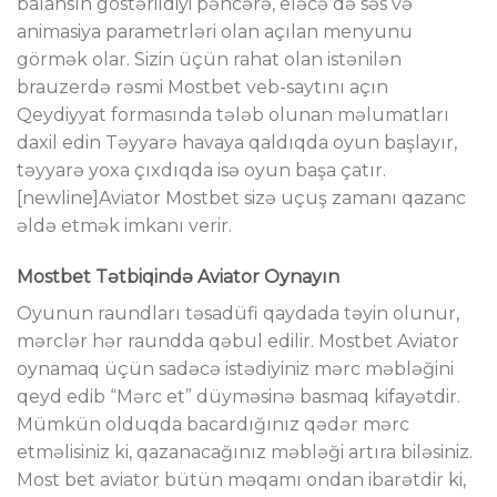
balansın göstərildiyi pəncərə, eləcə də səs və
animasiya parametrləri olan açılan menyunu
görmək olar. Sizin üçün rahat olan istənilən
brauzerdə rəsmi Mostbet veb-saytını açın
Qeydiyyat formasında tələb olunan məlumatları
daxil edin Təyyarə havaya qaldıqda oyun başlayır,
təyyarə yoxa çıxdıqda isə oyun başa çatır.
[newline]Aviator Mostbet sizə uçuş zamanı qazanc
əldə etmək imkanı verir.
Mostbet Tətbiqində Aviator Oynayın
Oyunun raundları təsadüfi qaydada təyin olunur,
mərclər hər raundda qəbul edilir. Mostbet Aviator
oynamaq üçün sadəcə istədiyiniz mərc məbləğini
qeyd edib “Mərc et” düyməsinə basmaq kifayətdir.
Mümkün olduqda bacardığınız qədər mərc
etməlisiniz ki, qazanacağınız məbləği artıra biləsiniz.
Most bet aviator bütün məqamı ondan ibarətdir ki,