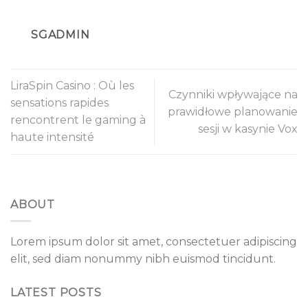
SGADMIN
LiraSpin Casino : Où les
Czynniki wpływające na
sensations rapides
prawidłowe planowanie
rencontrent le gaming à
sesji w kasynie Vox
haute intensité
ABOUT
Lorem ipsum dolor sit amet, consectetuer adipiscing
elit, sed diam nonummy nibh euismod tincidunt.
LATEST POSTS