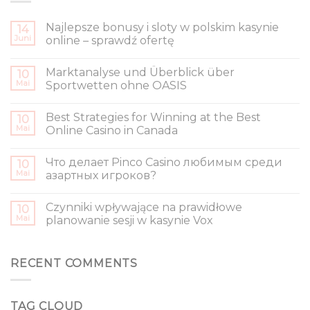
Najlepsze bonusy i sloty w polskim kasynie
14
Juni
online – sprawdź ofertę
Marktanalyse und Überblick über
10
Mai
Sportwetten ohne OASIS
Best Strategies for Winning at the Best
10
Mai
Online Casino in Canada
Что делает Pinco Casino любимым среди
10
Mai
азартных игроков?
Czynniki wpływające na prawidłowe
10
Mai
planowanie sesji w kasynie Vox
RECENT COMMENTS
TAG CLOUD