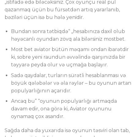
„istifadə edə biləcəksiniz. Çox oyunçu real pul
qazanmaq üçün bu fürsətdən artıq yararlanıb,
bəziləri üçün isə bu hələ yenidir.
Bundan sonra tətbiqdə“ „hesabınıza daxil olub
həyəcanlı oyundan zövq ala bilərsiniz mostbet.
Most bet aviator bütün məqamı ondan ibarətdir
ki, sobre yeni raundun əvvəlində qarşınızda bir
təyyarə peyda olur və uçmağa başlayır.
Sadə qaydalar, turların sürətli hesablanması və
böyük qələbələr və əla rəylər – bu oyunun artan
populyarlığının açarıdır.
Ancaq bu” “oyunun populyarlığı artmaqda
davam edir, ona görə ki, Aviator oyununu
oynamaq çox asandır.
Sağda daha da yuxarıda isə oyunun təsviri olan tab,