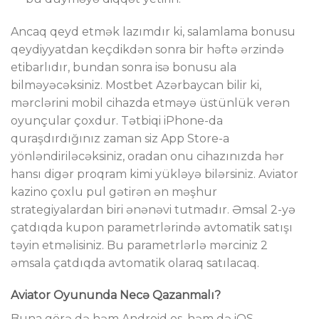
Ancaq qeyd etmək lazımdır ki, salamlama bonusu
qeydiyyatdan keçdikdən sonra bir həftə ərzində
etibarlıdır, bundan sonra isə bonusu ala
bilməyəcəksiniz. Mostbet Azərbaycan bilir ki,
mərclərini mobil cihazda etməyə üstünlük verən
oyunçular çoxdur. Tətbiqi iPhone-da
quraşdırdığınız zaman siz App Store-a
yönləndiriləcəksiniz, oradan onu cihazınızda hər
hansı digər proqram kimi yükləyə bilərsiniz. Aviator
kazino çoxlu pul gətirən ən məşhur
strategiyalardan biri ənənəvi tutmadır. Əmsal 2-yə
çatdıqda kupon parametrlərində avtomatik satışı
təyin etməlisiniz. Bu parametrlərlə mərciniz 2
əmsala çatdıqda avtomatik olaraq satılacaq.
Aviator Oyununda Necə Qazanmalı?
Buna görə də həm Android os, həm də iOS