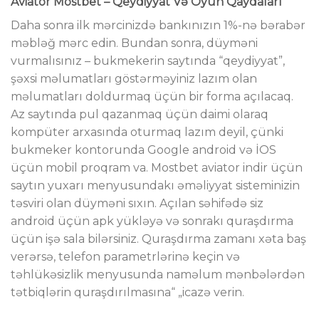
Aviator Mostbet – Qeydiyyat Və Oyun Qaydaları
Daha sonra ilk mərcinizdə bankınızın 1%-nə bərabər
məbləğ mərc edin. Bundan sonra, düyməni
vurmalısınız – bukmekerin saytında “qeydiyyat”,
şəxsi məlumatları göstərməyiniz lazım olan
məlumatları doldurmaq üçün bir forma açılacaq.
Az saytında pul qazanmaq üçün daimi olaraq
kompüter arxasında oturmaq lazım deyil, çünki
bukmeker kontorunda Google android və İOS
üçün mobil proqram va. Mostbet aviator indir üçün
saytın yuxarı menyusundakı əməliyyat sisteminizin
təsviri olan düyməni sıxın. Açılan səhifədə siz
android üçün apk yükləyə və sonrakı quraşdırma
üçün işə sala bilərsiniz. Quraşdırma zamanı xəta baş
verərsə, telefon parametrlərinə keçin və
təhlükəsizlik menyusunda naməlum mənbələrdən
tətbiqlərin quraşdırılmasına“ „icazə verin.