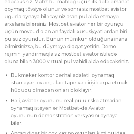
edəcəksiniz. Məhz bu məbləğ üçün ilk dəfə əmanət
qoymaq tövsiyə olunur və sonra siz mostbet aviator
uğurla oynaya biləcəyiniz asan pul əldə etməyə
arxalana bilərsiniz. Mostbet aviator hər bir oyunçu
üçün mövcud olan ən faydalı xüsusiyyətlərdən biri
pulsuz oyundur. Bunun mümkün olduğuna inana
bilmirsinizsə, bu düyməyə diqqət yetirin. Demo
rejimini yandırmaqla siz mostbet aviator istifadə
oluna bilən 3000 virtual pul vahidi əldə edəcəksiniz.
Bukmeker kontor dərhal ədalətli oynamaq
istəməyən oyunçuları tapır və girişi bərpa etmək
hüququ olmadan onları bloklayır.
Bəli, Aviator oyununu real pulu riskə atmadan
oynamaq istəyənlər Mostbet-də Aviator
oyununun demonstration versiyasını oynaya
bilər.
Ancaq digər bir çox kazino oyunları kimi bu idea