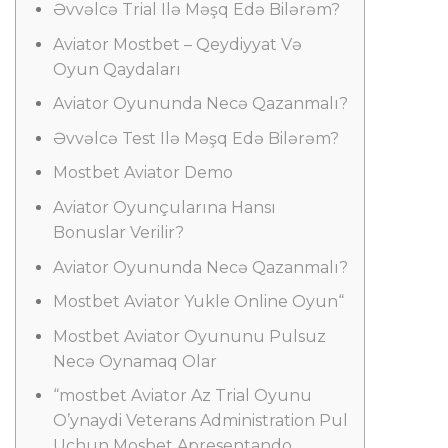
Əvvəlcə Trial Ilə Məşq Edə Bilərəm?
Aviator Mostbet – Qeydiyyat Və
Oyun Qaydaları
Aviator Oyununda Necə Qazanmalı?
Əvvəlcə Test Ilə Məşq Edə Bilərəm?
Mostbet Aviator Demo
Aviator Oyunçularına Hansı
Bonuslar Verilir?
Aviator Oyununda Necə Qazanmalı?
Mostbet Aviator Yukle Online Oyun“
Mostbet Aviator Oyununu Pulsuz
Necə Oynamaq Olar
“mostbet Aviator Az Trial Oyunu
O’ynaydi Veterans Administration Pul
Uchun Mosbet Apresentando