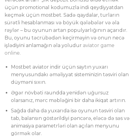
üçün promotional kodumuzla indi qeydiyyatdan
keçmək üçün mostbet. Sadə qaydalar, turların
sürətli hesablanması və böyük qələbələr və əla
rəylər – bu oyunun artan populyarlığının açarıdır.
Bu, oyunu təcrübədən keçirməyin və onun necə
işlədiyini anlamağın əla yoludur
aviator game
online
.
Mostbet aviator indir üçün saytın yuxarı
menyusundakı əməliyyat sisteminizin təsviri olan
düyməni sıxın.
Əgər növbəti raundda yenidən uğursuz
olarsanız, mərc məbləğini bir daha ikiqat artırın.
Sağda daha da yuxarıda isə oyunun təsviri olan
tab, balansın göstərildiyi pəncərə, eləcə də səs və
animasiya parametrləri olan açılan menyunu
görmək olar.