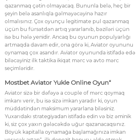
qazanmaq çətin olmayacaq. Bununla belə, heç bir
şeyin belə asanlıqla gəlməyəcəyinə hazır
olmalısınız. Çox oyunçu legitimate pul qazanmaq
üçün bu fürsətdən artıq yararlanıb, bəziləri üçün
isə bu hələ yenidir. Ancaq bu oyunun populyarlığı
artmaqda davam edir, ona görə ki, Aviator oyununu
oynamaq çox asandır. Aviator oyununda istifadə edə
biləcəyiniz ilk taktika ikiqat mərc və avto mərc
seçimləridir.
Mostbet Aviator Yukle Online Oyun“
Aviator sizə bir dəfəyə a couple of mərc qoymaq
imkanı verir, bu isə sizə imkan yaradır ki, oyun
müddətindən maksimum yararlana biləsiniz.
Yuxarıdakı strategiyadan istifadə edin və biz əminik
ki, siz çox yaxın gələcəkdə uğur qazanacaqsınız.
Böyük kapitalla oynamağa başlamağınıza imkan
verəcək artan“ „ilk depozit bonusu əldə etmək