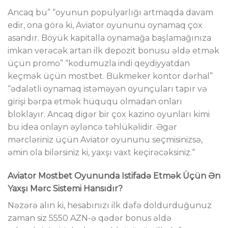
Ancaq bu” “oyunun populyarlığı artmaqda davam
edir, ona görə ki, Aviator oyununu oynamaq çox
asandır. Böyük kapitalla oynamağa başlamağınıza
imkan verəcək artan ilk depozit bonusu əldə etmək
üçün promo” “kodumuzla indi qeydiyyatdan
keçmək üçün mostbet. Bukmeker kontor dərhal”
“ədalətli oynamaq istəməyən oyunçuları tapır və
girişi bərpa etmək hüququ olmadan onları
bloklayır. Ancaq digər bir çox kazino oyunları kimi
bu idea onlayn əyləncə təhlükəlidir. Əgər
mərcləriniz üçün Aviator oyununu seçmisinizsə,
əmin ola bilərsiniz ki, yaxşı vaxt keçirəcəksiniz.“
Aviator Mostbet Oyununda Istifadə Etmək Üçün Ən
Yaxşı Mərc Sistemi Hansıdır?
Nəzərə alın ki, hesabınızı ilk dəfə doldurduğunuz
zaman siz 5550 AZN-ə qədər bonus əldə