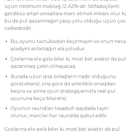
üçün minimum məbləğ 12 AZN-dir. İstifadəçilərin
getdikcə artan əmsallara mərc etmək imkanı olur ki,
bu da pul qazanmağın yaxşı yolu olduğu üçün çox
cəlbedicidir.
Bu, oyunu təcrübədən keçirməyin və onun necə
işlədiyini anlamağın əla yoludur.
Çoxlarına elə gələ bilər ki, most bet aviator da pul
qazanmaq çətin olmayacaq.
Burada uzun qısa zolaqların nadir olduğunu
görəcəksiniz, ona görə də əminliklə sınaqdan
keçirə və sonra oyun strategiyamızla real pul
oyununa keçə bilərsiniz.
Oyunun raundları təsadüfi qaydada təyin
olunur, mərclər hər raundda qəbul edilir.
Çoxlarına elə gələ bilər ki, most bet aviator da pul