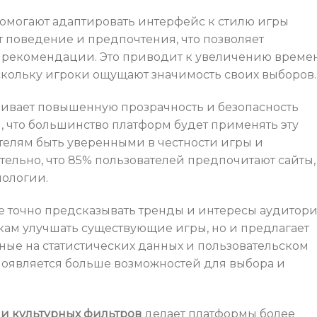
омогают адаптировать интерфейс к стилю игры
т поведение и предпочтения, что позволяет
 рекомендации. Это приводит к увеличению време
скольку игроки ощущают значимость своих выборов.
ивает повышенную прозрачность и безопасность
я, что большинство платформ будет применять эту
ателям быть уверенными в честности игры и
ельно, что 85% пользователей предпочитают сайты,
нологии.
ее точно предсказывать тренды и интересы аудитори
икам улучшать существующие игры, но и предлагает
ные на статистических данных и пользовательском
в появляется больше возможностей для выбора и
 и культурных фильтров
делает платформы более