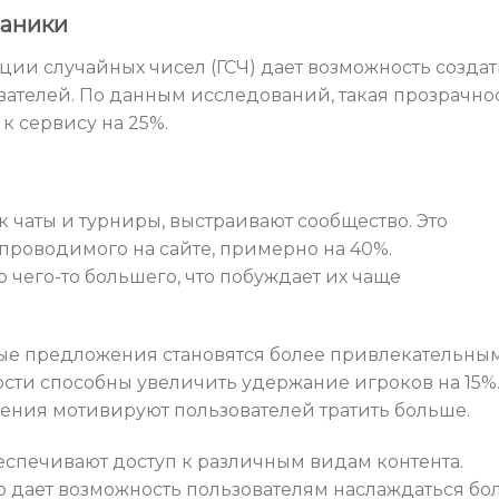
ханики
ии случайных чисел (ГСЧ) дает возможность создат
вателей. По данным исследований, такая прозрачно
к сервису на 25%.
к чаты и турниры, выстраивают сообщество. Это
проводимого на сайте, примерно на 40%.
 чего-то большего, что побуждает их чаще
ые предложения становятся более привлекательны
сти способны увеличить удержание игроков на 15%
ния мотивируют пользователей тратить больше.
печивают доступ к различным видам контента.
о дает возможность пользователям наслаждаться бо