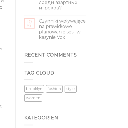
ми
среди азартных
с
игроков?
Czynniki wpływające
10
Mai
na prawidłowe
planowanie sesji w
kasynie Vox
и
RECENT COMMENTS
TAG CLOUD
brooklyn
fashion
style
women
о
KATEGORIEN