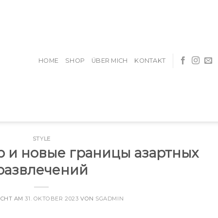
HOME
SHOP
ÜBER MICH
KONTAKT
STYLE
р и новые границы азартных
развлечений
ICHT AM
31. OKTOBER 2023
VON
SGADMIN