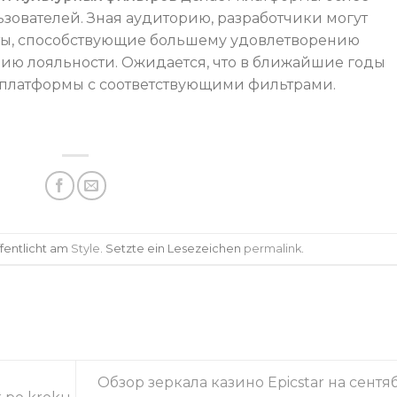
зователей. Зная аудиторию, разработчики могут
ты, способствующие большему удовлетворению
ию лояльности. Ожидается, что в ближайшие годы
 платформы с соответствующими фильтрами.
ffentlicht am
Style
. Setzte ein Lesezeichen
permalink
.
Обзор зеркала казино Epicstar на сентя