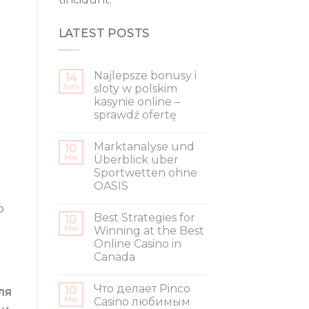
LATEST POSTS
Najlepsze bonusy i
14
Juni
sloty w polskim
kasynie online –
sprawdź ofertę
Marktanalyse und
10
Mai
Überblick über
Sportwetten ohne
OASIS
о
Best Strategies for
10
Mai
Winning at the Best
Online Casino in
Canada
Что делает Pinco
10
ля
Mai
Casino любимым