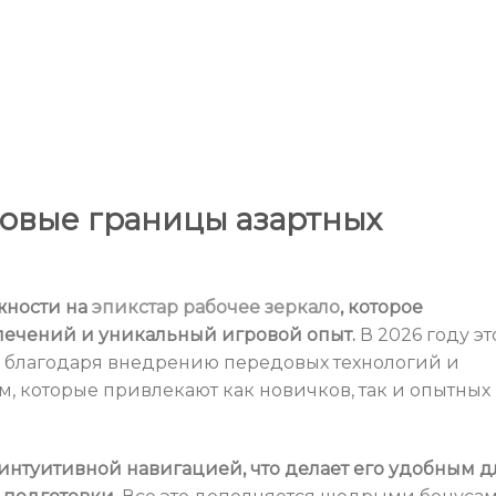
новые границы азартных
жности на
эпикстар рабочее зеркало
, которое
лечений и уникальный игровой опыт.
В 2026 году эт
 благодаря внедрению передовых технологий и
, которые привлекают как новичков, так и опытных
интуитивной навигацией, что делает его удобным д