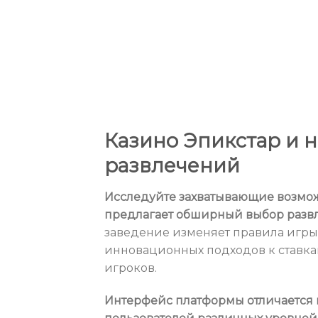
Казино Эпикстар и 
развлечений
Исследуйте захватывающие возмо
предлагает обширный выбор разв
заведение изменяет правила игры
инновационных подходов к ставкам
игроков.
Интерфейс платформы отличается 