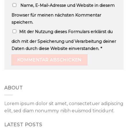
Name, E-Mail-Adresse und Website in diesem
Browser für meinen nächsten Kommentar
speichern.
Mit der Nutzung dieses Formulars erklärst du
dich mit der Speicherung und Verarbeitung deiner
Daten durch diese Website einverstanden.
*
ABOUT
Lorem ipsum dolor sit amet, consectetuer adipiscing
elit, sed diam nonummy nibh euismod tincidunt.
LATEST POSTS