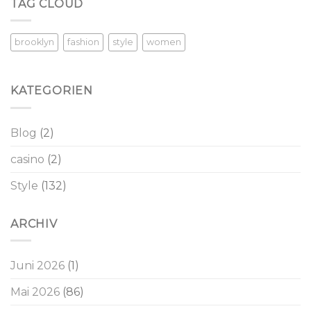
TAG CLOUD
brooklyn
fashion
style
women
KATEGORIEN
Blog
(2)
casino
(2)
Style
(132)
ARCHIV
Juni 2026
(1)
Mai 2026
(86)