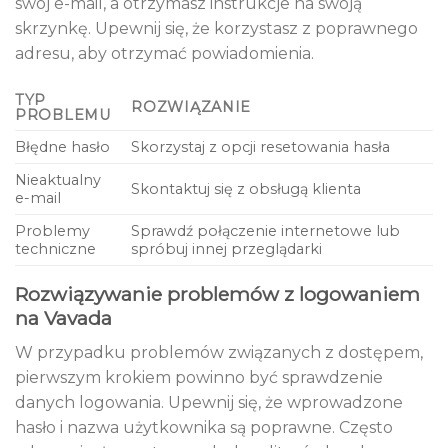
swój e-mail, a otrzymasz instrukcje na swoją
skrzynkę. Upewnij się, że korzystasz z poprawnego
adresu, aby otrzymać powiadomienia.
TYP
ROZWIĄZANIE
PROBLEMU
Błędne hasło
Skorzystaj z opcji resetowania hasła
Nieaktualny
Skontaktuj się z obsługą klienta
e-mail
Problemy
Sprawdź połączenie internetowe lub
techniczne
spróbuj innej przeglądarki
Rozwiązywanie problemów z logowaniem
na Vavada
W przypadku problemów związanych z dostępem,
pierwszym krokiem powinno być sprawdzenie
danych logowania. Upewnij się, że wprowadzone
hasło i nazwa użytkownika są poprawne. Często