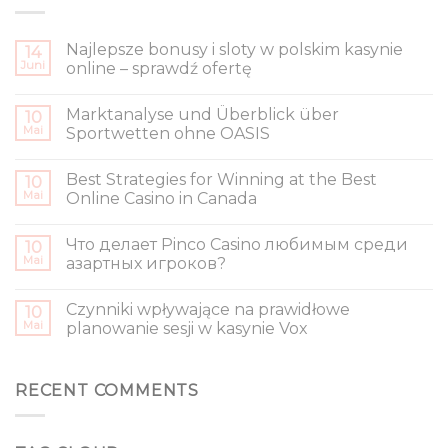
Najlepsze bonusy i sloty w polskim kasynie
14
Juni
online – sprawdź ofertę
Marktanalyse und Überblick über
10
Mai
Sportwetten ohne OASIS
Best Strategies for Winning at the Best
10
Mai
Online Casino in Canada
Что делает Pinco Casino любимым среди
10
Mai
азартных игроков?
Czynniki wpływające na prawidłowe
10
Mai
planowanie sesji w kasynie Vox
RECENT COMMENTS