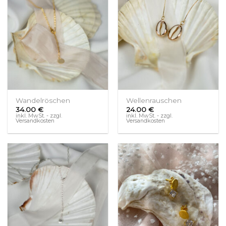
Wandelröschen
Wellenrauschen
34.00
€
24.00
€
inkl. MwSt. - zzgl.
inkl. MwSt. - zzgl.
Versandkosten
Versandkosten