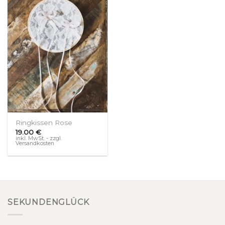
Ringkissen Rose
19.00
€
inkl. MwSt. - zzgl.
Versandkosten
SEKUNDENGLÜCK