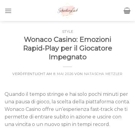
Skip
to
content
STYLE
Wonaco Casino: Emozioni
Rapid‑Play per il Giocatore
Impegnato
VERÖFFENTLICHT AM
8. MAI 2026
VON
NATASCHA METZLER
Quando il tempo stringe e hai solo pochi minuti per
una pausa di gioco, la scelta della piattaforma conta.
Wonaco Casino offre un’esperienza fast‑track che ti
permette di entrare subito in azione e uscire con
una vincita o un nuovo spin in tempi record.