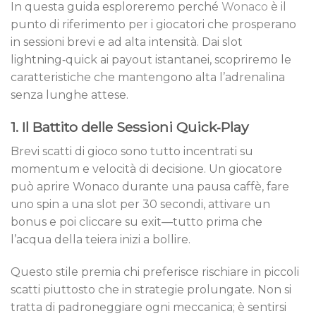
In questa guida esploreremo perché
Wonaco
è il
punto di riferimento per i giocatori che prosperano
in sessioni brevi e ad alta intensità. Dai slot
lightning‑quick ai payout istantanei, scopriremo le
caratteristiche che mantengono alta l’adrenalina
senza lunghe attese.
1. Il Battito delle Sessioni Quick‑Play
Brevi scatti di gioco sono tutto incentrati su
momentum e velocità di decisione. Un giocatore
può aprire Wonaco durante una pausa caffè, fare
uno spin a una slot per 30 secondi, attivare un
bonus e poi cliccare su exit—tutto prima che
l’acqua della teiera inizi a bollire.
Questo stile premia chi preferisce rischiare in piccoli
scatti piuttosto che in strategie prolungate. Non si
tratta di padroneggiare ogni meccanica; è sentirsi