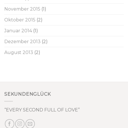
November 2015
(1)
Oktober 2015
(2)
Januar 2014
(1)
Dezember 2013
(2)
August 2013
(2)
SEKUNDENGLÜCK
“EVERY SECOND FULL OF LOVE”