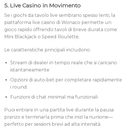
5. Live Casino in Movimento
Se i giochi da tavolo live sembrano spesso lenti, la
piattaforma live casino di Wonaco permette un
gioco rapido offrendo tavoli di breve durata come
Mini Blackjack o Speed Roulette.
Le caratteristiche principali includono:
Stream di dealer in tempo reale che si caricano
istantaneamente
Opzioni di auto‑bet per completare rapidamente
i round
Funzioni di chat minimal ma funzionali
Puoi entrare in una partita live durante la pausa
pranzo e terminarla prima che inizi la riunione—
perfetto per sessioni brevi ad alta intensità.