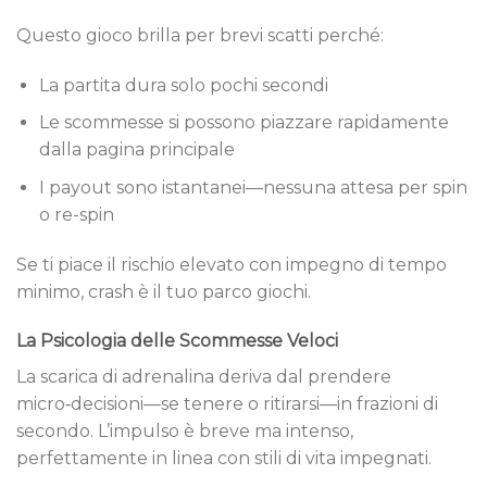
Questo gioco brilla per brevi scatti perché:
La partita dura solo pochi secondi
Le scommesse si possono piazzare rapidamente
dalla pagina principale
I payout sono istantanei—nessuna attesa per spin
o re-spin
Se ti piace il rischio elevato con impegno di tempo
minimo, crash è il tuo parco giochi.
La Psicologia delle Scommesse Veloci
La scarica di adrenalina deriva dal prendere
micro‑decisioni—se tenere o ritirarsi—in frazioni di
secondo. L’impulso è breve ma intenso,
perfettamente in linea con stili di vita impegnati.