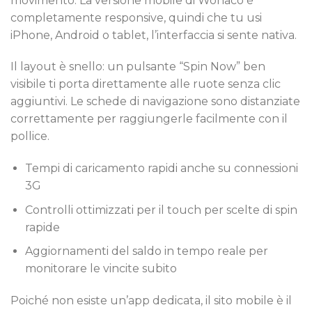
movimento. La versione mobile di Wonaco è
completamente responsive, quindi che tu usi
iPhone, Android o tablet, l’interfaccia si sente nativa.
Il layout è snello: un pulsante “Spin Now” ben
visibile ti porta direttamente alle ruote senza clic
aggiuntivi. Le schede di navigazione sono distanziate
correttamente per raggiungerle facilmente con il
pollice.
Tempi di caricamento rapidi anche su connessioni
3G
Controlli ottimizzati per il touch per scelte di spin
rapide
Aggiornamenti del saldo in tempo reale per
monitorare le vincite subito
Poiché non esiste un’app dedicata, il sito mobile è il