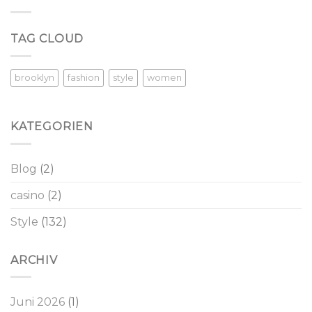
TAG CLOUD
brooklyn
fashion
style
women
KATEGORIEN
Blog
(2)
casino
(2)
Style
(132)
ARCHIV
Juni 2026
(1)