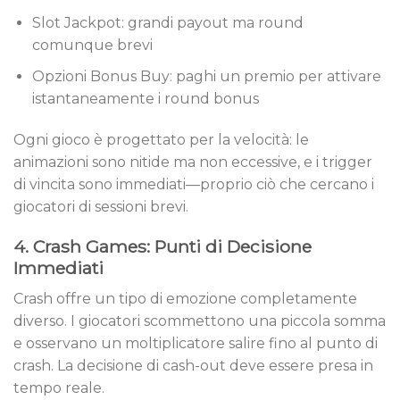
Slot Jackpot: grandi payout ma round
comunque brevi
Opzioni Bonus Buy: paghi un premio per attivare
istantaneamente i round bonus
Ogni gioco è progettato per la velocità: le
animazioni sono nitide ma non eccessive, e i trigger
di vincita sono immediati—proprio ciò che cercano i
giocatori di sessioni brevi.
4. Crash Games: Punti di Decisione
Immediati
Crash offre un tipo di emozione completamente
diverso. I giocatori scommettono una piccola somma
e osservano un moltiplicatore salire fino al punto di
crash. La decisione di cash-out deve essere presa in
tempo reale.