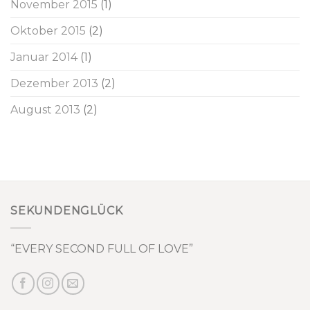
November 2015
(1)
Oktober 2015
(2)
Januar 2014
(1)
Dezember 2013
(2)
August 2013
(2)
SEKUNDENGLÜCK
“EVERY SECOND FULL OF LOVE”