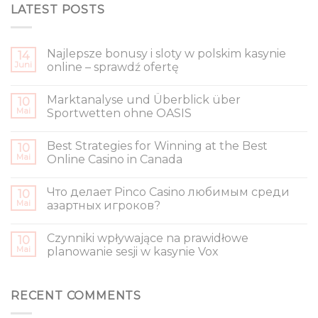
LATEST POSTS
Najlepsze bonusy i sloty w polskim kasynie
14
Juni
online – sprawdź ofertę
Marktanalyse und Überblick über
10
Mai
Sportwetten ohne OASIS
Best Strategies for Winning at the Best
10
Mai
Online Casino in Canada
Что делает Pinco Casino любимым среди
10
Mai
азартных игроков?
Czynniki wpływające na prawidłowe
10
Mai
planowanie sesji w kasynie Vox
RECENT COMMENTS