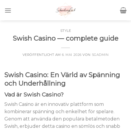
Skip
to
content
STYLE
Swish Casino — complete guide
VERÖFFENTLICHT AM
6. MAI 2026
VON
SGADMIN
Swish Casino: En Värld av Spänning
och Underhållning
Vad är Swish Casino?
Swish Casino är en innovativ plattform som
kombinerar spänning och enkelhet för spelare.
Genom att använda den populära betalmetoden
Swish, erbjuder detta casino en sömlös och snabb