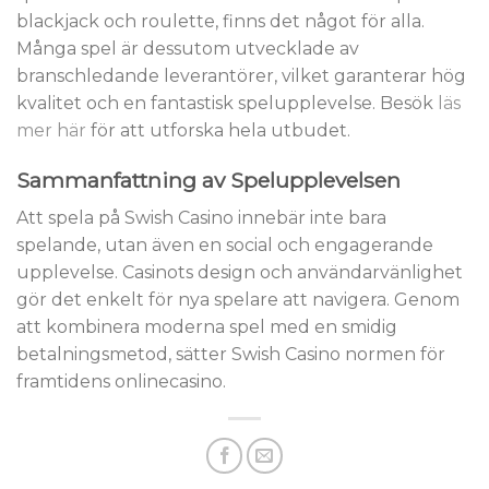
blackjack och roulette, finns det något för alla.
Många spel är dessutom utvecklade av
branschledande leverantörer, vilket garanterar hög
kvalitet och en fantastisk spelupplevelse. Besök
läs
mer här
för att utforska hela utbudet.
Sammanfattning av Spelupplevelsen
Att spela på Swish Casino innebär inte bara
spelande, utan även en social och engagerande
upplevelse. Casinots design och användarvänlighet
gör det enkelt för nya spelare att navigera. Genom
att kombinera moderna spel med en smidig
betalningsmetod, sätter Swish Casino normen för
framtidens onlinecasino.