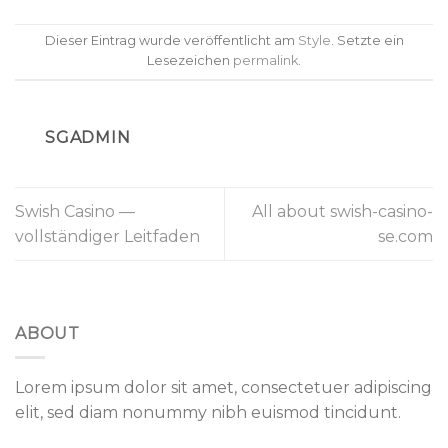
Dieser Eintrag wurde veröffentlicht am
Style
. Setzte ein
Lesezeichen
permalink
.
SGADMIN
Swish Casino —
All about swish-casino-
vollständiger Leitfaden
se.com
ABOUT
Lorem ipsum dolor sit amet, consectetuer adipiscing
elit, sed diam nonummy nibh euismod tincidunt.