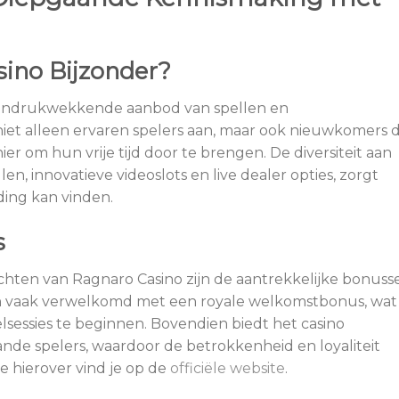
ino Bijzonder?
n indrukwekkende aanbod van spellen en
niet alleen ervaren spelers aan, maar ook nieuwkomers d
r om hun vrije tijd door te brengen. De diversiteit aan
len, innovatieve videoslots en live dealer opties, zorgt
ading kan vinden.
s
chten van Ragnaro Casino zijn de aantrekkelijke bonuss
n vaak verwelkomd met een royale welkomstbonus, wat
sessies te beginnen. Bovendien biedt het casino
nde spelers, waardoor de betrokkenheid en loyaliteit
 hierover vind je op de
officiële website
.