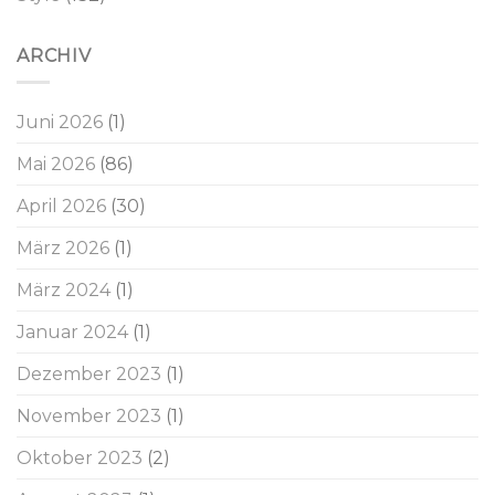
ARCHIV
Juni 2026
(1)
Mai 2026
(86)
April 2026
(30)
März 2026
(1)
März 2024
(1)
Januar 2024
(1)
Dezember 2023
(1)
November 2023
(1)
Oktober 2023
(2)