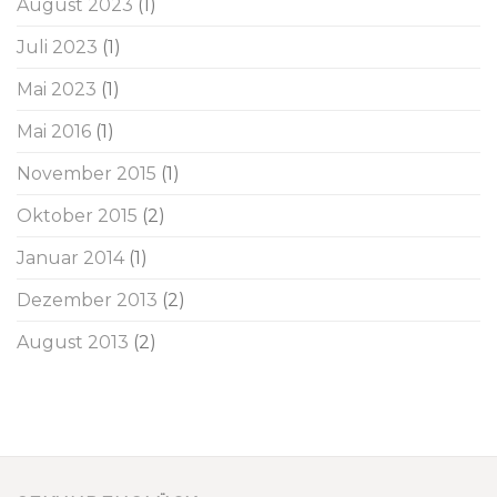
August 2023
(1)
Juli 2023
(1)
Mai 2023
(1)
Mai 2016
(1)
November 2015
(1)
Oktober 2015
(2)
Januar 2014
(1)
Dezember 2013
(2)
August 2013
(2)