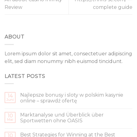
Review
complete guide
ABOUT
Lorem ipsum dolor sit amet, consectetuer adipiscing
elit, sed diam nonummy nibh euismod tincidunt.
LATEST POSTS
Najlepsze bonusy i sloty w polskim kasynie
14
Juni
online – sprawdź ofertę
Marktanalyse und Überblick über
10
Mai
Sportwetten ohne OASIS
Best Strategies for Winning at the Best
10