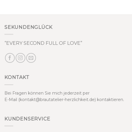
SEKUNDENGLÜCK
“EVERY SECOND FULL OF LOVE”
KONTAKT
Bei Fragen können Sie mich jederzeit per
E-Mail (kontakt@brautatelier-herzlichkeit.de) kontaktieren.
KUNDENSERVICE