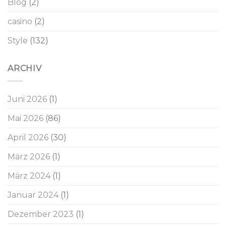
Blog
(2)
casino
(2)
Style
(132)
ARCHIV
Juni 2026
(1)
Mai 2026
(86)
April 2026
(30)
März 2026
(1)
März 2024
(1)
Januar 2024
(1)
Dezember 2023
(1)