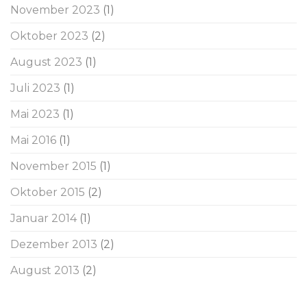
November 2023
(1)
Oktober 2023
(2)
August 2023
(1)
Juli 2023
(1)
Mai 2023
(1)
Mai 2016
(1)
November 2015
(1)
Oktober 2015
(2)
Januar 2014
(1)
Dezember 2013
(2)
August 2013
(2)