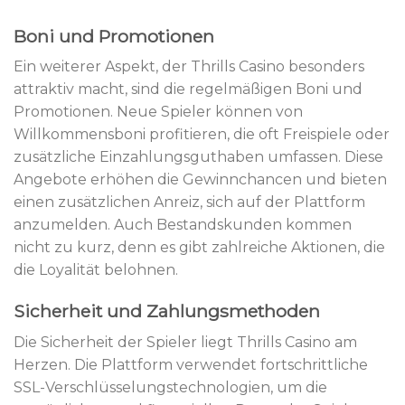
Boni und Promotionen
Ein weiterer Aspekt, der Thrills Casino besonders
attraktiv macht, sind die regelmäßigen Boni und
Promotionen. Neue Spieler können von
Willkommensboni profitieren, die oft Freispiele oder
zusätzliche Einzahlungsguthaben umfassen. Diese
Angebote erhöhen die Gewinnchancen und bieten
einen zusätzlichen Anreiz, sich auf der Plattform
anzumelden. Auch Bestandskunden kommen
nicht zu kurz, denn es gibt zahlreiche Aktionen, die
die Loyalität belohnen.
Sicherheit und Zahlungsmethoden
Die Sicherheit der Spieler liegt Thrills Casino am
Herzen. Die Plattform verwendet fortschrittliche
SSL-Verschlüsselungstechnologien, um die