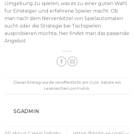
Umgebung zu spielen, was es zu einer guten Wahl
für Einsteiger und erfahrene Spieler macht. Ob
man nach dem Nervenkitzel von Spielautomaten
sucht oder die Strategie bei Tischspielen
ausprobieren möchte, hier findet man das passende
Angebot.
Dieser Eintrag wurde veröffentlicht am
Style
. Setzte ein
Lesezeichen
permalink
.
SGADMIN
All about Casino Infinity
Https://thrills-se.com/ —