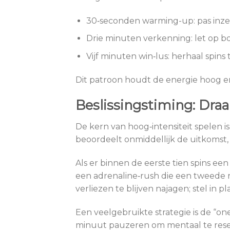
30‑seconden warming-up: pas inzet
Drie minuten verkenning: let op bo
Vijf minuten win‑lus: herhaal spins
Dit patroon houdt de energie hoog en
Beslissingstiming: Dra
De kern van hoog‑intensiteit spelen is 
beoordeelt onmiddellijk de uitkomst, e
Als er binnen de eerste tien spins ee
een adrenaline‑rush die een tweede r
verliezen te blijven najagen; stel in 
Een veelgebruikte strategie is de “one
minuut pauzeren om mentaal te reset