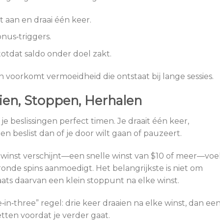
 aan en draai één keer.
nus‑triggers.
 totdat saldo onder doel zakt.
 voorkomt vermoeidheid die ontstaat bij lange sessies.
aien, Stoppen, Herhalen
je beslissingen perfect timen. Je draait één keer,
n beslist dan of je door wilt gaan of pauzeert.
n winst verschijnt—een snelle winst van $10 of meer—voel
onde spins aanmoedigt. Het belangrijkste is niet om
plaats daarvan een klein stoppunt na elke winst.
‑in‑three” regel: drie keer draaien na elke winst, dan ee
ten voordat je verder gaat.