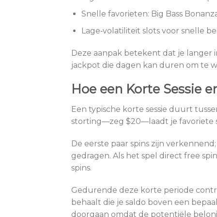
Snelle favorieten: Big Bass Bonanz
Lage‑volatiliteit slots voor snelle b
Deze aanpak betekent dat je langer in
jackpot die dagen kan duren om te w
Hoe een Korte Sessie er
Een typische korte sessie duurt tussen 
storting—zeg $20—laadt je favoriete s
De eerste paar spins zijn verkennend;
gedragen. Als het spel direct free spi
spins.
Gedurende deze korte periode control
behaalt die je saldo boven een bepaa
doorgaan omdat de potentiële belonin