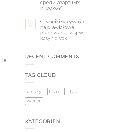
среди азартных
игроков?
Czynniki wpływające
10
Mai
na prawidłowe
planowanie sesji w
kasynie Vox
RECENT COMMENTS
lle
TAG CLOUD
brooklyn
fashion
style
women
KATEGORIEN