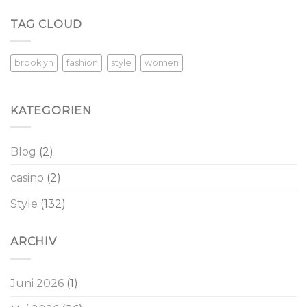
TAG CLOUD
brooklyn
fashion
style
women
KATEGORIEN
Blog
(2)
casino
(2)
Style
(132)
ARCHIV
Juni 2026
(1)