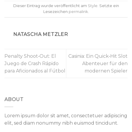
Dieser Eintrag wurde veröffentlicht am
Style
. Setzte ein
Lesezeichen
permalink
.
NATASCHA METZLER
Penalty Shoot‑Out: El
Casinia: Ein Quick‑Hit Slot
Juego de Crash Rápido
Abenteuer für den
para Aficionados al Fútbol
modernen Spieler
ABOUT
Lorem ipsum dolor sit amet, consectetuer adipiscing
elit, sed diam nonummy nibh euismod tincidunt.