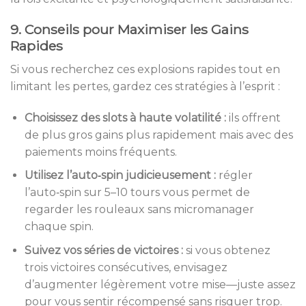
9. Conseils pour Maximiser les Gains
Rapides
Si vous recherchez ces explosions rapides tout en
limitant les pertes, gardez ces stratégies à l’esprit :
Choisissez des slots à haute volatilité :
ils offrent
de plus gros gains plus rapidement mais avec des
paiements moins fréquents.
Utilisez l’auto‑spin judicieusement :
régler
l’auto‑spin sur 5–10 tours vous permet de
regarder les rouleaux sans micromanager
chaque spin.
Suivez vos séries de victoires :
si vous obtenez
trois victoires consécutives, envisagez
d’augmenter légèrement votre mise—juste assez
pour vous sentir récompensé sans risquer trop.