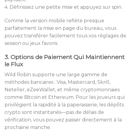
4. Définissez une petite mise et appuyez sur spin.
Comme la version mobile reflète presque
parfaitement la mise en page du bureau, vous
pouvez transférer facilement tous vos réglages de
session ou jeux favoris.
3. Options de Paiement Qui Maintiennent
le Flux
Wild Robin supporte une large gamme de
méthodes bancaires : Visa, Mastercard, Skrill,
Neteller, eZeeWallet, et même cryptomonnaies
comme Bitcoin et Ethereum. Pour les joueurs qui
privilégient la rapidité à la paperasserie, les dépôts
crypto sont instantanés—pas de délais de
vérification, vous pouvez passer directement à la
prochaine manche.