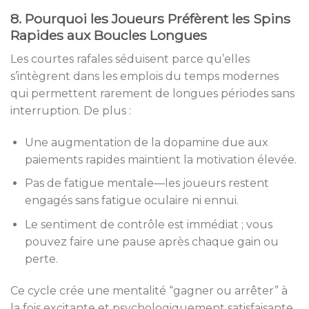
8. Pourquoi les Joueurs Préfèrent les Spins
Rapides aux Boucles Longues
Les courtes rafales séduisent parce qu’elles
s’intègrent dans les emplois du temps modernes
qui permettent rarement de longues périodes sans
interruption. De plus :
Une augmentation de la dopamine due aux
paiements rapides maintient la motivation élevée.
Pas de fatigue mentale—les joueurs restent
engagés sans fatigue oculaire ni ennui.
Le sentiment de contrôle est immédiat ; vous
pouvez faire une pause après chaque gain ou
perte.
Ce cycle crée une mentalité “gagner ou arrêter” à
la fois excitante et psychologiquement satisfaisante.