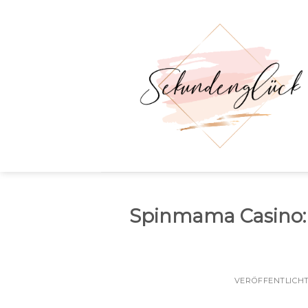
Skip
to
content
Spinmama Casino: S
VERÖFFENTLICH