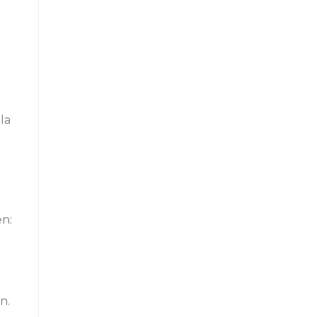
lla
en:
n.