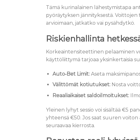
Tämä kurinalainen lähestymistapa anta
pyöräytyksen jännityksestä. Voittojen 
arvioimaan, jatkatko vai pysähdytkö.
Riskienhallinta hetkess
Korkeaintensiteettinen pelaaminen v
käyttöliittymä tarjoaa yksinkertaisia s
Auto‑Bet Limit:
Aseta maksimipanost
Välittömät kotiutukset:
Nosta voitto
Reaaliaikaiset saldoilmoitukset:
Ilmo
Yleinen lyhyt sessio voi sisältää €5
yhteensä €50. Jos saat suuren voiton ai
seuraavaa kierrosta.