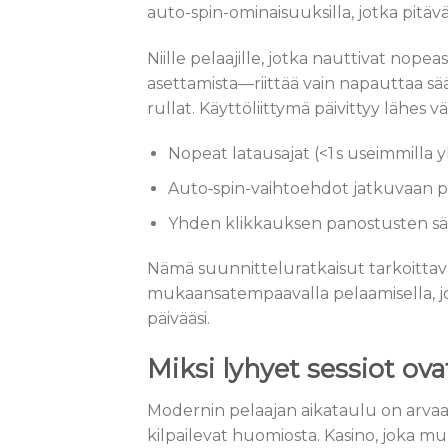
auto-spin-ominaisuuksilla, jotka pitäv
Niille pelaajille, jotka nauttivat nop
asettamista—riittää vain napauttaa sä
rullat. Käyttöliittymä päivittyy lähes vä
Nopeat latausajat (<1 s useimmilla y
Auto‑spin-vaihtoehdot jatkuvaan pe
Yhden klikkauksen panostusten s
Nämä suunnitteluratkaisut tarkoittava
mukaansatempaavalla pelaamisella, joll
päivääsi.
Miksi lyhyet sessiot ovat
Modernin pelaajan aikataulu on arvaam
kilpailevat huomiosta. Kasino, joka muk