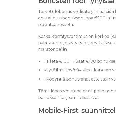
Bonusten rooli lyhyissä 
Tervetulobonus voi lisätä ylimääräisiä
ensitalletusbonuksen jopa €500 ja ilma
pidentää sessiota.
Koska kierrätysvaatimus on korkea (x35
panoksen pyöräytyksiin venyttääksesi 
maratonpeliin.
Talleta €100 → Saat €100 bonuksen
Käytä ilmaispyöräytyksiä korkean vol
Hyödynnä bonusrahat asteittain väl
Tämä lähestymistapa pitää pelin nop
bonuksen tarjoamaa lisäarvoa.
Mobile‑First-suunnittelu