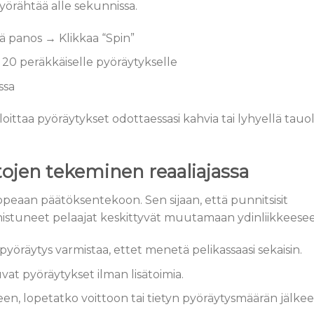
yörähtää alle sekunnissa.
dä panos → Klikkaa “Spin”
 20 peräkkäiselle pyöräytykselle
ssa
aloittaa pyöräytykset odottaessasi kahvia tai lyhyellä tauo
ojen tekeminen reaaliajassa
eaan päätöksentekoon. Sen sijaan, että punnitsisit
nnistuneet pelaajat keskittyvät muutamaan ydinliikkeese
pyöräytys varmistaa, ettet menetä pelikassaasi sekaisin.
vat pyöräytykset ilman lisätoimia.
n, lopetatko voittoon tai tietyn pyöräytysmäärän jälkee