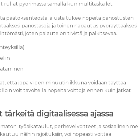
ät rullat pyörimässä samalla kun multitaskailet.
easta päätöksenteosta, alusta tukee nopeita panostusten
ätääksesi panostasoja ja toinen napautus pyöräyttääksesi
littömästi, joten palaute on tiivistä ja palkitsevaa.
hteyksillä)
liin
äätäminen
t, että jopa viiden minuutin ikkuna voidaan täyttää
oin voit tavoitella nopeita voittoja ennen kuin jatkat
 tärkeitä digitaalisessa ajassa
aton; työaikataulut, perhevelvoitteet ja sosiaalinen me
autuu näihin rajoituksiin, voi nopeasti voittaa