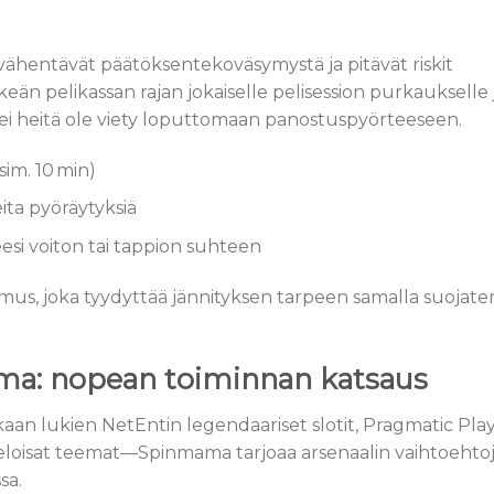
 vähentävät päätöksentekoväsymystä ja pitävät riskit
lkeän pelikassan rajan jokaiselle pelisession purkaukselle 
ttei heitä ole viety loputtomaan panostuspyörteeseen.
sim. 10 min)
ita pyöräytyksiä
esi voiton tai tappion suhteen
us, joka tyydyttää jännityksen tarpeen samalla suojate
ma: nopean toiminnan katsaus
aan lukien NetEntin legendaariset slotit, Pragmatic Pla
 eloisat teemat—Spinmama tarjoaa arsenaalin vaihtoehtoj
sa.