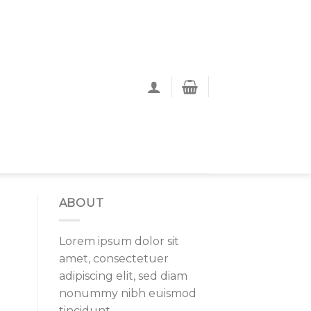
ABOUT
Lorem ipsum dolor sit
amet, consectetuer
adipiscing elit, sed diam
nonummy nibh euismod
tincidunt.