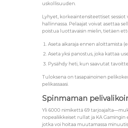
uskollisuuden.
Lyhyet, korkeaintensiteettiset sessiot
hallinnassa. Pelaajat voivat asettaa se
poistua luottavaisin mielin, tietäen e
Aseta aikaraja ennen aloittamista (e
Aseta yksi panostus, joka kattaa use
Pysähdy heti, kun saavutat tavoitte
Tuloksena on tasapainoinen pelikokem
pelikassaasi.
Spinmaman pelivalikoi
Yli 6000 nimikettä 69 tarjoajalta—muk
nopealiikkeiset rullat ja KA Gamingin
jotka voi hoitaa muutamassa minuutis