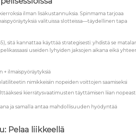
pelisessioissa
 kierroksia ilman lisäkustannuksia. Spinmama tarjoaa
ispyöräytyksiä valituissa slotteissa—täydellinen tapa
), sitä kannattaa käyttää strategisesti: yhdistä se matala
pelikassaasi useiden lyhyiden jaksojen aikana eikä yhtee
 + ilmaispyöräytyksiä
atiliteetin nimikkeisiin nopeiden voittojen saamiseksi
ttääksesi kierrätysvaatimusten täyttämisen liian nopeast
eana ja samalla antaa mahdollisuuden hyödyntää
: Pelaa liikkeellä