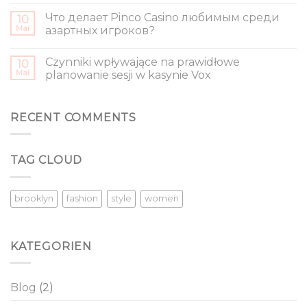
Что делает Pinco Casino любимым среди
10
Mai
азартных игроков?
Czynniki wpływające na prawidłowe
10
Mai
planowanie sesji w kasynie Vox
RECENT COMMENTS
TAG CLOUD
brooklyn
fashion
style
women
KATEGORIEN
Blog
(2)