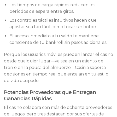
Los tiempos de carga rápidos reducen los
períodos de espera entre giros.
Los controles táctiles intuitivos hacen que
apostar sea tan fácil como tocar un botón.
El acceso inmediato a tu saldo te mantiene
consciente de tu bankroll sin pasos adicionales.
Porque los usuarios móviles pueden lanzar el casino
desde cualquier lugar—ya sea en un asiento de
tren o en la pausa del almuerzo—Casinia soporta
decisiones en tiempo real que encajan en tu estilo
de vida ocupado.
Potencias Proveedoras que Entregan
Ganancias Rápidas
El casino colabora con más de ochenta proveedores
de juegos, pero tres destacan por sus ofertas de