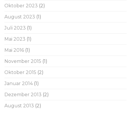
Oktober 2023
(2)
August 2023
(1)
Juli 2023
(1)
Mai 2023
(1)
Mai 2016
(1)
November 2015
(1)
Oktober 2015
(2)
Januar 2014
(1)
Dezember 2013
(2)
August 2013
(2)