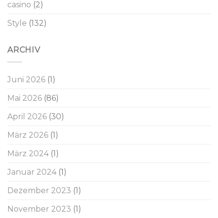
casino
(2)
Style
(132)
ARCHIV
Juni 2026
(1)
Mai 2026
(86)
April 2026
(30)
März 2026
(1)
März 2024
(1)
Januar 2024
(1)
Dezember 2023
(1)
November 2023
(1)