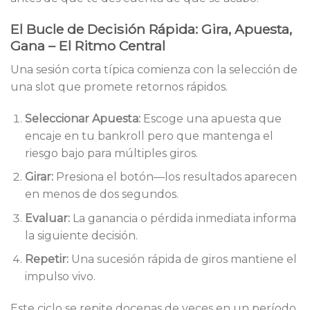
El Bucle de Decisión Rápida: Gira, Apuesta,
Gana – El Ritmo Central
Una sesión corta típica comienza con la selección de
una slot que promete retornos rápidos.
Seleccionar Apuesta:
Escoge una apuesta que
encaje en tu bankroll pero que mantenga el
riesgo bajo para múltiples giros.
Girar:
Presiona el botón—los resultados aparecen
en menos de dos segundos.
Evaluar:
La ganancia o pérdida inmediata informa
la siguiente decisión.
Repetir:
Una sucesión rápida de giros mantiene el
impulso vivo.
Este ciclo se repite docenas de veces en un período