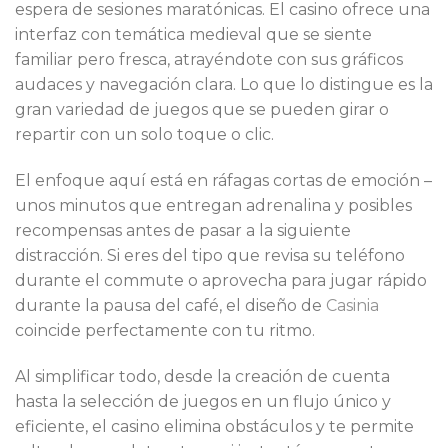
espera de sesiones maratónicas. El casino ofrece una
interfaz con temática medieval que se siente
familiar pero fresca, atrayéndote con sus gráficos
audaces y navegación clara. Lo que lo distingue es la
gran variedad de juegos que se pueden girar o
repartir con un solo toque o clic.
El enfoque aquí está en ráfagas cortas de emoción –
unos minutos que entregan adrenalina y posibles
recompensas antes de pasar a la siguiente
distracción. Si eres del tipo que revisa su teléfono
durante el commute o aprovecha para jugar rápido
durante la pausa del café, el diseño de
Casinia
coincide perfectamente con tu ritmo.
Al simplificar todo, desde la creación de cuenta
hasta la selección de juegos en un flujo único y
eficiente, el casino elimina obstáculos y te permite