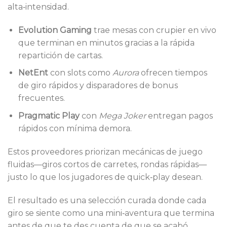
alta‑intensidad.
Evolution Gaming
trae mesas con crupier en vivo
que terminan en minutos gracias a la rápida
repartición de cartas.
NetEnt
con slots como
Aurora
ofrecen tiempos
de giro rápidos y disparadores de bonus
frecuentes.
Pragmatic Play
con
Mega Joker
entregan pagos
rápidos con mínima demora.
Estos proveedores priorizan mecánicas de juego
fluidas—giros cortos de carretes, rondas rápidas—
justo lo que los jugadores de quick‑play desean.
El resultado es una selección curada donde cada
giro se siente como una mini‑aventura que termina
antes de que te des cuenta de que se acabó.