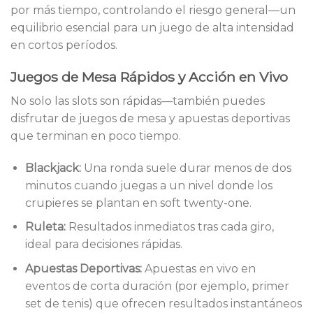
por más tiempo, controlando el riesgo general—un
equilibrio esencial para un juego de alta intensidad
en cortos períodos.
Juegos de Mesa Rápidos y Acción en Vivo
No solo las slots son rápidas—también puedes
disfrutar de juegos de mesa y apuestas deportivas
que terminan en poco tiempo.
Blackjack:
Una ronda suele durar menos de dos
minutos cuando juegas a un nivel donde los
crupieres se plantan en soft twenty-one.
Ruleta:
Resultados inmediatos tras cada giro,
ideal para decisiones rápidas.
Apuestas Deportivas:
Apuestas en vivo en
eventos de corta duración (por ejemplo, primer
set de tenis) que ofrecen resultados instantáneos