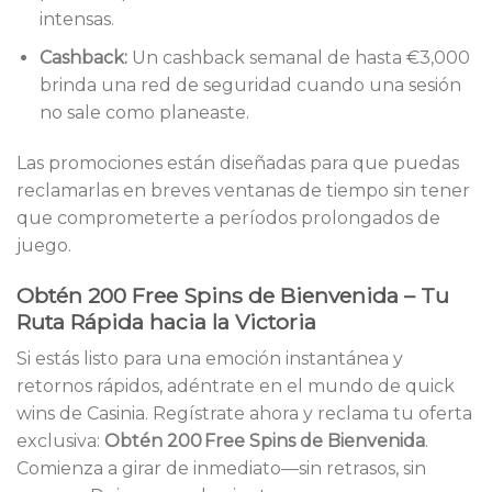
intensas.
Cashback:
Un cashback semanal de hasta €3,000
brinda una red de seguridad cuando una sesión
no sale como planeaste.
Las promociones están diseñadas para que puedas
reclamarlas en breves ventanas de tiempo sin tener
que comprometerte a períodos prolongados de
juego.
Obtén 200 Free Spins de Bienvenida – Tu
Ruta Rápida hacia la Victoria
Si estás listo para una emoción instantánea y
retornos rápidos, adéntrate en el mundo de quick
wins de Casinia. Regístrate ahora y reclama tu oferta
exclusiva:
Obtén 200 Free Spins de Bienvenida
.
Comienza a girar de inmediato—sin retrasos, sin