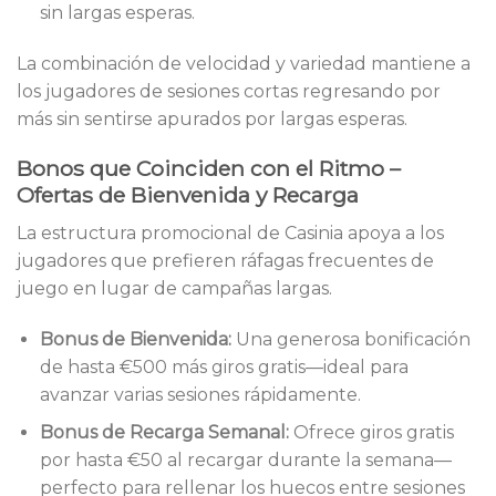
sin largas esperas.
La combinación de velocidad y variedad mantiene a
los jugadores de sesiones cortas regresando por
más sin sentirse apurados por largas esperas.
Bonos que Coinciden con el Ritmo –
Ofertas de Bienvenida y Recarga
La estructura promocional de Casinia apoya a los
jugadores que prefieren ráfagas frecuentes de
juego en lugar de campañas largas.
Bonus de Bienvenida:
Una generosa bonificación
de hasta €500 más giros gratis—ideal para
avanzar varias sesiones rápidamente.
Bonus de Recarga Semanal:
Ofrece giros gratis
por hasta €50 al recargar durante la semana—
perfecto para rellenar los huecos entre sesiones