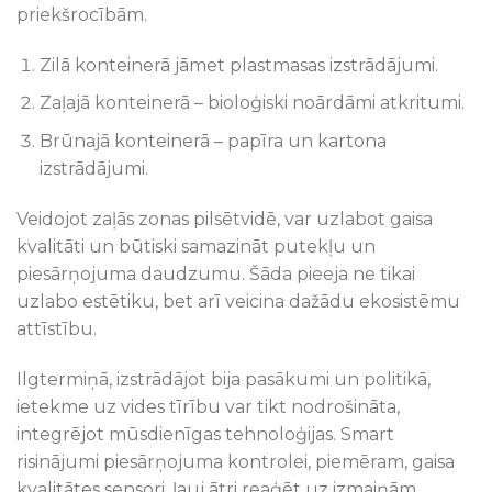
priekšrocībām.
Zilā konteinerā jāmet plastmasas izstrādājumi.
Zaļajā konteinerā – bioloģiski noārdāmi atkritumi.
Brūnajā konteinerā – papīra un kartona
izstrādājumi.
Veidojot zaļās zonas pilsētvidē, var uzlabot gaisa
kvalitāti un būtiski samazināt putekļu un
piesārņojuma daudzumu. Šāda pieeja ne tikai
uzlabo estētiku, bet arī veicina dažādu ekosistēmu
attīstību.
Ilgtermiņā, izstrādājot bija pasākumi un politikā,
ietekme uz vides tīrību var tikt nodrošināta,
integrējot mūsdienīgas tehnoloģijas. Smart
risinājumi piesārņojuma kontrolei, piemēram, gaisa
kvalitātes sensori, ļauj ātri reaģēt uz izmaiņām.