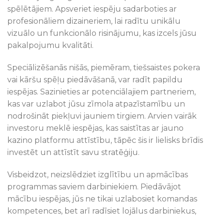
spēlētājiem. Apsveriet iespēju sadarboties ar
profesionāliem dizaineriem, lai radītu unikālu
vizuālo un funkcionālo risinājumu, kas izcels jūsu
pakalpojumu kvalitāti.
Speciālizēšanās nišās, piemēram, tiešsaistes pokera
vai kāršu spēļu piedāvāšanā, var radīt papildu
iespējas. Sazinieties ar potenciālajiem partneriem,
kas var uzlabot jūsu zīmola atpazīstamību un
nodrošināt piekļuvi jauniem tirgiem. Arvien vairāk
investoru meklē iespējas, kas saistītas ar jauno
kazino platformu attīstību, tāpēc šis ir lielisks brīdis
investēt un attīstīt savu stratēģiju.
Visbeidzot, neizslēdziet izglītību un apmācības
programmas saviem darbiniekiem. Piedāvājot
mācību iespējas, jūs ne tikai uzlabosiet komandas
kompetences, bet arī radīsiet lojālus darbiniekus,