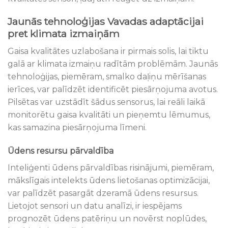
Jaunās tehnoloģijas Vavadas adaptācijai
pret klimata izmaiņām
Gaisa kvalitātes uzlabošana ir pirmais solis, lai tiktu
galā ar klimata izmaiņu radītām problēmām. Jaunās
tehnoloģijas, piemēram, smalko daļiņu mērīšanas
ierīces, var palīdzēt identificēt piesārņojuma avotus.
Pilsētas var uzstādīt šādus sensorus, lai reāli laikā
monitorētu gaisa kvalitāti un pieņemtu lēmumus,
kas samazina piesārņojuma līmeni.
Ūdens resursu pārvaldība
Inteliģenti ūdens pārvaldības risinājumi, piemēram,
mākslīgais intelekts ūdens lietošanas optimizācijai,
var palīdzēt pasargāt dzeramā ūdens resursus.
Lietojot sensori un datu analīzi, ir iespējams
prognozēt ūdens patēriņu un novērst noplūdes,