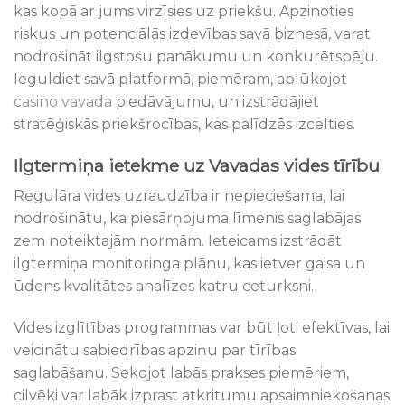
kas kopā ar jums virzīsies uz priekšu. Apzinoties
riskus un potenciālās izdevības savā biznesā, varat
nodrošināt ilgstošu panākumu un konkurētspēju.
Ieguldiet savā platformā, piemēram, aplūkojot
casino vavada
piedāvājumu, un izstrādājiet
stratēģiskās priekšrocības, kas palīdzēs izcelties.
Ilgtermiņa ietekme uz Vavadas vides tīrību
Regulāra vides uzraudzība ir nepieciešama, lai
nodrošinātu, ka piesārņojuma līmenis saglabājas
zem noteiktajām normām. Ieteicams izstrādāt
ilgtermiņa monitoringa plānu, kas ietver gaisa un
ūdens kvalitātes analīzes katru ceturksni.
Vides izglītības programmas var būt ļoti efektīvas, lai
veicinātu sabiedrības apziņu par tīrības
saglabāšanu. Sekojot labās prakses piemēriem,
cilvēki var labāk izprast atkritumu apsaimniekošanas