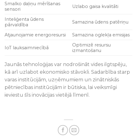
Smalko daļiņu mērīšanas
Uzlabo gaisa kvalitāti
sensori
Inteliģenta ūdens
Samazina ūdens patēriņu
pārvaldība
Atjaunojamie energoresursi
Samazina oglekļa emisijas
Optimizē resursu
IoT lauksaimniecībā
izmantošanu
Jaunās tehnoloģijas var nodrošināt vides ilgtspēju,
kā arī uzlabot ekonomisko stāvokli. Sadarbība starp
varas institūcijām, uzņēmumiem un zinātniskās
pētniecības institūcijām ir būtiska, lai veiksmīgi
ieviestu šīs inovācijas vietējā līmenī.