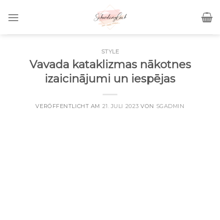
Skip
to
content
STYLE
Vavada kataklizmas nākotnes
izaicinājumi un iespējas
VERÖFFENTLICHT AM
21. JULI 2023
VON
SGADMIN