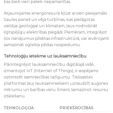
kas bieži vien paliek nepamanītas.
Atjaunojamie energoresursi kļūst arvien pieejamāki.
Saules paneļi un vēja turbīnas, kas pielāgotas
vietējai ģeoloģijai un klimatam, ļaus nodrošināt
ilgtspējīgu elektrības piegādi. Piemēram, integrējot
šos risinājumus pilsētas infrastruktūrā, var ievērojami
samazināt oglekļa pēdas nospiedumu.
Tehnoloģiju ietekme uz lauksaimniecību
Pārintegrējot lauksaimniecību digitālajā vidē,
izmantojot IoT (Internet of Things), ir iespējams
optimizēt saimniecības ražīgumu. Tiešsaistes
platformas ļauj lauksaimniekiem uzraudzīt augsnes
mitrumu un barības vielu līmeni, samazinot resursu
izšķiešanu.
TEHNOLOĢIJA
PRIEKŠROCĪBAS