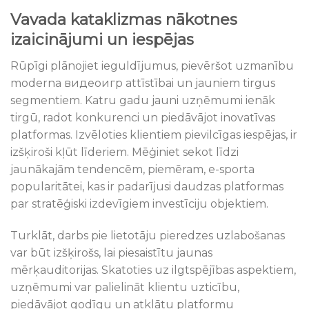
Vavada kataklizmas nākotnes
izaicinājumi un iespējas
Rūpīgi plānojiet ieguldījumus, pievēršot uzmanību
moderna видеоигр attīstībai un jauniem tirgus
segmentiem. Katru gadu jauni uzņēmumi ienāk
tirgū, radot konkurenci un piedāvājot inovatīvas
platformas. Izvēloties klientiem pievilcīgas iespējas, ir
izšķiroši kļūt līderiem. Mēģiniet sekot līdzi
jaunākajām tendencēm, piemēram, e-sporta
popularitātei, kas ir padarījusi daudzas platformas
par stratēģiski izdevīgiem investīciju objektiem.
Turklāt, darbs pie lietotāju pieredzes uzlabošanas
var būt izšķirošs, lai piesaistītu jaunas
mērķauditorijas. Skatoties uz ilgtspējības aspektiem,
uzņēmumi var palielināt klientu uzticību,
piedāvājot godīgu un atklātu platformu